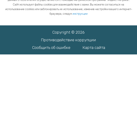
данных о посетителях осуществляются с помощью метрической программы "Яндекс Метрика".
Сайт использует файлы cookies для взаимодействия с вами. Вы можете согласиться на
использование cookies или заблокировать их использование, изменив настройки вашего интернет-
браузера, следуя
инструкции
Copyright © 2026
Противодействие коррупции
Сообщить об ошибке
Карта сайта