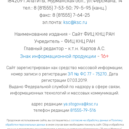
184209 г.Апатиты, Мурманская обл., ул.Ферсмана, 14
тел.: 8 (81555) 7-53-50; 79-5-95 (канц.)
факс: 8 (81555) 7-64-25
эл.почта:
ksc@ksc.ru
Наименование издания - Сайт ФИЦ КНЦ РАН
Учредитель - ФИЦ КНЦ РАН
Главный редактор - к.т.н. Карпов А.С.
16+
Знак информационной продукции
-
Сайт зарегистрирован как средство массовой информации;
номер записи о регистрации
ЭЛ № ФС 77 - 75270
. Дата
регистрации 07.03.2019.
Выдано Федеральной службой по надзору в сфере связи,
информационных технологий и массовых коммуникаций.
адрес редакции
ya.stogova@ksc.ru
телефон редакции
81555-79-516
Продолжая использование сайта, вы соглашаетесь с
согласие на обработку данных
и
Политику
обработки персональных данных
в ином случае вам необходимо покинуть сайт. Сбор и обработка