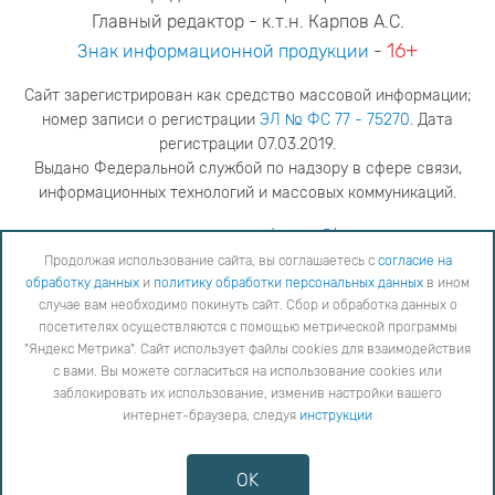
Главный редактор - к.т.н. Карпов А.С.
16+
Знак информационной продукции
-
Сайт зарегистрирован как средство массовой информации;
номер записи о регистрации
ЭЛ № ФС 77 - 75270
. Дата
регистрации 07.03.2019.
Выдано Федеральной службой по надзору в сфере связи,
информационных технологий и массовых коммуникаций.
адрес редакции
ya.stogova@ksc.ru
телефон редакции
81555-79-516
Продолжая использование сайта, вы соглашаетесь с
согласие на
обработку данных
и
политику обработки персональных данных
в ином
Продолжая использование сайта, вы соглашаетесь с
согласие на обработку данных
и
Политику
случае вам необходимо покинуть сайт. Сбор и обработка данных о
обработки персональных данных
в ином случае вам необходимо покинуть сайт. Сбор и обработка
посетителях осуществляются с помощью метрической программы
данных о посетителях осуществляются с помощью метрической программы "Яндекс Метрика".
"Яндекс Метрика". Сайт использует файлы cookies для взаимодействия
Сайт использует файлы cookies для взаимодействия с вами. Вы можете согласиться на
использование cookies или заблокировать их использование, изменив настройки вашего интернет-
с вами. Вы можете согласиться на использование cookies или
браузера, следуя
инструкции
заблокировать их использование, изменив настройки вашего
интернет-браузера, следуя
инструкции
Copyright © 2026
Противодействие коррупции
OK