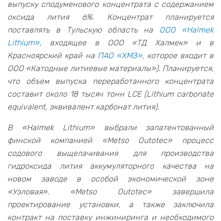
выпуску сподуменового концентрата с содержанием
оксида лития 6%. Концентрат планируется
поставлять в Тульскую область на
ООО «Halmek
Lithium»
, входящее в ООО «ТД Халмек» и в
Красноярский край на
ПАО «ХМЗ»
, которое входит в
ООО «Катодные литиевые материалы»). Планируется,
что объем выпуска переработанного концентрата
составит около 18 тысяч тонн LCE (Lithium carbonate
equivalent, эквивалент карбонат лития).
В «Halmek Lithium» выбрали запатентованный
финской компанией «Metso Outotec» процесс
содового выщелачивания для производства
гидроксида лития аккумуляторного качества на
новом заводе в особой экономической зоне
«Узловая». «Metso Outotec» завершила
проектирование установки, а также заключила
контракт на поставку инжиниринга и необходимого