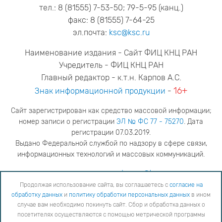
тел.: 8 (81555) 7-53-50; 79-5-95 (канц.)
факс: 8 (81555) 7-64-25
эл.почта:
ksc@ksc.ru
Наименование издания - Сайт ФИЦ КНЦ РАН
Учредитель - ФИЦ КНЦ РАН
Главный редактор - к.т.н. Карпов А.С.
16+
Знак информационной продукции
-
Сайт зарегистрирован как средство массовой информации;
номер записи о регистрации
ЭЛ № ФС 77 - 75270
. Дата
регистрации 07.03.2019.
Выдано Федеральной службой по надзору в сфере связи,
информационных технологий и массовых коммуникаций.
адрес редакции
ya.stogova@ksc.ru
телефон редакции
81555-79-516
Продолжая использование сайта, вы соглашаетесь с
согласие на
обработку данных
и
политику обработки персональных данных
в ином
Продолжая использование сайта, вы соглашаетесь с
согласие на обработку данных
и
Политику
случае вам необходимо покинуть сайт. Сбор и обработка данных о
обработки персональных данных
в ином случае вам необходимо покинуть сайт. Сбор и обработка
посетителях осуществляются с помощью метрической программы
данных о посетителях осуществляются с помощью метрической программы "Яндекс Метрика".