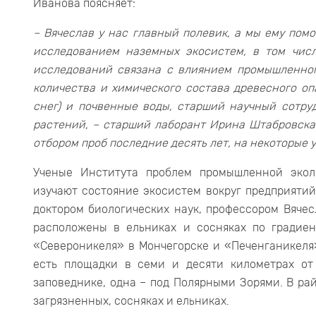
Иванова поясняет:
– Вячеслав у нас главный полевик, а мы ему пом
исследованием наземных экосистем, в том числ
исследований связана с влиянием промышленного
количества и химического состава древесного оп
снег) и почвенные воды, старший научный сотру
растений, – старший лаборант Ирина Штабровска
отбором проб последние десять лет, на некоторые у
Ученые Института проблем промышленной экол
изучают состояние экосистем вокруг предприятий
доктором биологических наук, профессором Вячес
расположены в ельниках и сосняках по градиен
«Североникеля» в Мончегорске и «Печенганикеля
есть площадки в семи и десяти километрах от
заповеднике, одна – под Полярными Зорями. В рай
загрязненных, сосняках и ельниках.