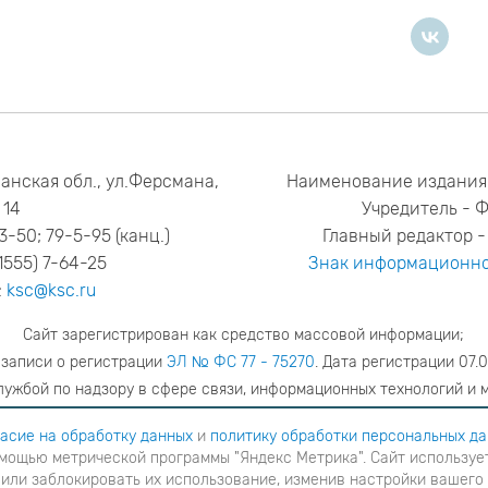
анская обл., ул.Ферсмана,
Наименование издания
14
Учредитель - 
53-50; 79-5-95 (канц.)
Главный редактор - 
1555) 7-64-25
Знак информационно
:
ksc@ksc.ru
Сайт зарегистрирован как средство массовой информации;
 записи о регистрации
ЭЛ № ФС 77 - 75270
. Дата регистрации 07.0
ужбой по надзору в сфере связи, информационных технологий и 
адрес редакции
ya.stogova@ksc.ru
телефон редакции
81555-79-51
асие на обработку данных
и
политику обработки персональных д
мощью метрической программы "Яндекс Метрика". Сайт использует
шаетесь с
согласие на обработку данных
и
Политику обработки персональных данных
в ином случае вам н
 или заблокировать их использование, изменив настройки вашего