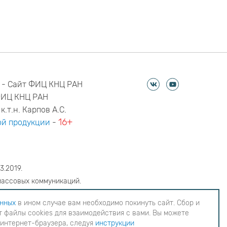
 - Сайт ФИЦ КНЦ РАН
ФИЦ КНЦ РАН
к.т.н. Карпов А.С.
16+
й продукции
-
3.2019.
массовых коммуникаций.
6
анных
в ином случае вам необходимо покинуть сайт. Сбор и
 файлы cookies для взаимодействия с вами. Вы можете
еобходимо покинуть сайт. Сбор и обработка
 интернет-браузера, следуя
инструкции