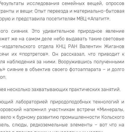
Результаты исследования семейных вещей, опросов
гранты и вещи: Опыт переезда и материально-бытовая
торую и представила посетителям МВЦ «Апатит».
ого сияния. Это удивительное природное явление
ожет же на самом деле небо выдавать такие световые
о-издательского отдела КНЦ РАН Валентин Жиганов
ячи их «портретов». Он рассказал, что приводит к
для наблюдения за ними. Вооружившись полученными
» сияние в объектив своего фотоаппарата – и долго
оп.
зея несколько захватывающих практических занятий.
дующий лабораторией природоподобных технологий и
коровский напомнил участникам встречи «Минералы,
ивело к бурному развитию промышленности Кольского
кель, слюды, редкоземельные элементы – вот что на