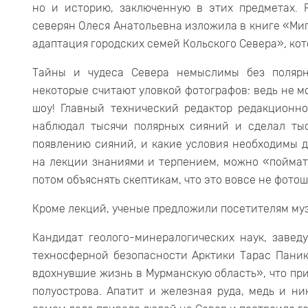
но и историю, заключенную в этих предметах. 
северян Олеся Анатольевна изложила в книге «Ми
адаптация городских семей Кольского Севера», ко
Тайны и чудеса Севера немыслимы без полярн
некоторые считают уловкой фотографов: ведь не м
шоу! Главный технический редактор редакционн
наблюдал тысячи полярных сияний и сделал тыс
появлению сияний, и какие условия необходимы 
на лекции знаниями и терпением, можно «поймать
потом объяснять скептикам, что это вовсе не фотош
Кроме лекций, ученые предложили посетителям му
Кандидат геолого-минералогических наук, заве
техносферной безопасности Арктики Тарас Пани
вдохнувшие жизнь в Мурманскую область», что пр
полуострова. Апатит и железная руда, медь и ни