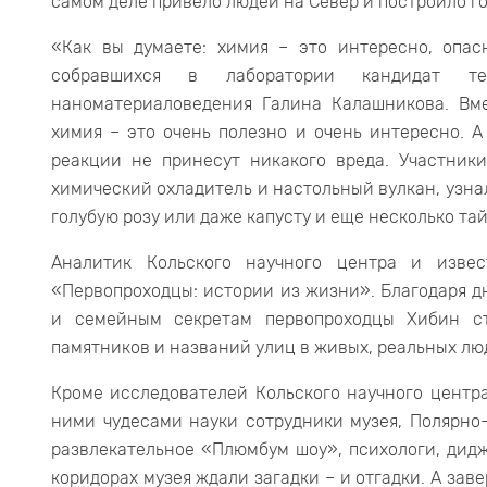
самом деле привело людей на Север и построило г
«Как вы думаете: химия – это интересно, опас
собравшихся в лаборатории кандидат те
наноматериаловедения Галина Калашникова. Вме
химия – это очень полезно и очень интересно. 
реакции не принесут никакого вреда. Участники
химический охладитель и настольный вулкан, узна
голубую розу или даже капусту и еще несколько т
Аналитик Кольского научного центра и изве
«Первопроходцы: истории из жизни». Благодаря 
и семейным секретам первопроходцы Хибин ст
памятников и названий улиц в живых, реальных лю
Кроме исследователей Кольского научного центр
ними чудесами науки сотрудники музея, Полярно-
развлекательное «Плюмбум шоу», психологи, дидж
коридорах музея ждали загадки – и отгадки. А зав