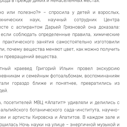
орода в прежде диких и ненаселенных местах.
но или полезно?» – спросила у детей и взрослых,
хнических наук, научный сотрудник Центра
сте с аспирантом Дарьей Грязновой она доказала:
А если соблюдать определенные правила, химические
 практического занятия самостоятельно изготовили
ли, почему вещества меняют цвет, как можно получить
айн превращений вещества.
стный краевед Григорий Ильин провел экскурсию
дневникам и семейным фотоальбомам, воспоминаниям
али гораздо ближе и понятнее, превратились из
дей.
а, посетителей МВЦ «Апатит» удивляли и делились с
альпийского ботанического сада-института, научно-
еи и артисты Кировска и Апатитов. В каждом зале и
ершилась Ночь науки на улице – энергичной музыкой и