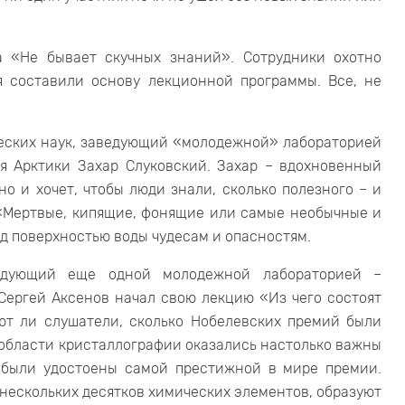
а «Не бывает скучных знаний». Сотрудники охотно
я составили основу лекционной программы. Все, не
еских наук, заведующий «молодежной» лабораторией
я Арктики Захар Слуковский. Захар – вдохновенный
но и хочет, чтобы люди знали, сколько полезного – и
 «Мертвые, кипящие, фонящие или самые необычные и
д поверхностью воды чудесам и опасностям.
аведующий еще одной молодежной лабораторией –
Сергей Аксенов начал свою лекцию «Из чего состоят
ют ли слушатели, сколько Нобелевских премий были
 области кристаллографии оказались настолько важны
ы были удостоены самой престижной в мире премии.
нескольких десятков химических элементов, образуют