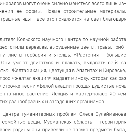
инералов могут очень сильно меняться всего лишь из-
нения ее формы. Новые строительные материалы,
трашные яды – все это появляется на свет благодаря
дителя Кольского научного центра по научной работе
дес: спилы деревьев, высушенные цветы, травы, гриб-
гу, листы гербария и ягелшь. «Растения – большие
 Они умеют двигаться и плакать, выдавать себя за
ть». Желтая акация, цветущая в Апатитах и Кировске,
апрос «желтая акация» выдает мимозу, которая как раз
 в строчке песни «Белой акации гроздья душистые ночь
енно иное растение. Лекция и мастер-класс «О чем
тих разнообразных и загадочных организмов.
к Центра гуманитарных проблем Олеся Сулейманова
: семейные вещи. Мурманская область – территория
воей родины они привезли не только предметы быта,