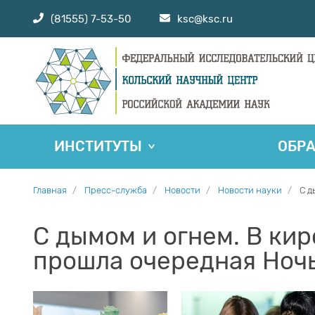
(81555) 7-53-50
ksc@ksc.ru
ИНСТИТУТЫ
ОБР
Главная
Пресс-служба
Новости
Новости науки
С д
С дымом и огнем. В ки
прошла очередная Ночь