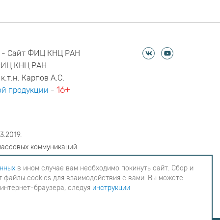
 - Сайт ФИЦ КНЦ РАН
ФИЦ КНЦ РАН
к.т.н. Карпов А.С.
16+
й продукции
-
3.2019.
массовых коммуникаций.
6
анных
в ином случае вам необходимо покинуть сайт. Сбор и
 файлы cookies для взаимодействия с вами. Вы можете
еобходимо покинуть сайт. Сбор и обработка
 интернет-браузера, следуя
инструкции
ия с вами. Вы можете согласиться на
инструкции