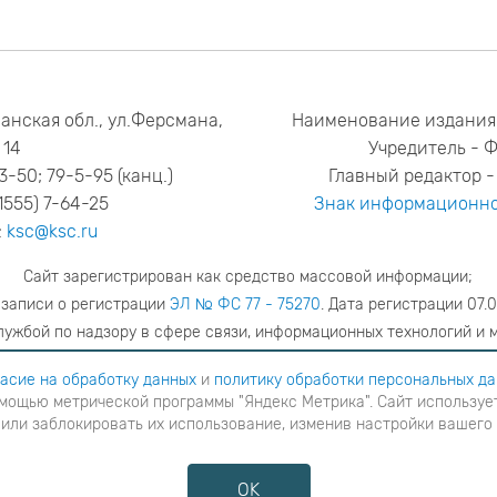
анская обл., ул.Ферсмана,
Наименование издания
14
Учредитель - 
53-50; 79-5-95 (канц.)
Главный редактор - 
1555) 7-64-25
Знак информационно
:
ksc@ksc.ru
Сайт зарегистрирован как средство массовой информации;
 записи о регистрации
ЭЛ № ФС 77 - 75270
. Дата регистрации 07.0
ужбой по надзору в сфере связи, информационных технологий и 
адрес редакции
ya.stogova@ksc.ru
телефон редакции
81555-79-51
асие на обработку данных
и
политику обработки персональных д
мощью метрической программы "Яндекс Метрика". Сайт использует
шаетесь с
согласие на обработку данных
и
Политику обработки персональных данных
в ином случае вам н
 или заблокировать их использование, изменив настройки вашего
я с помощью метрической программы "Яндекс Метрика". Сайт использует файлы cookies для взаимодейств
ние cookies или заблокировать их использование, изменив настройки вашего интернет-браузера, следуя
OK