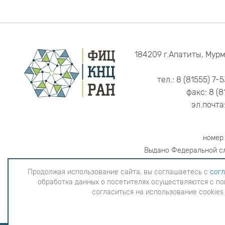
184209 г.Апатиты, Мурм
тел.: 8 (81555) 7-
факс: 8 (8
эл.почта
номер
Выдано Федеральной сл
Продолжая использование сайта, вы соглашаетесь с
согл
обработка данных о посетителях осуществляются с по
Продолжая использование сайта, вы согла
согласиться на использование cookies
данных о посетителях осуществляютс
использова