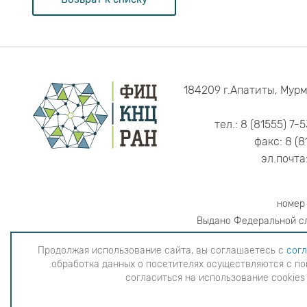
184209 г.Апатиты, Мурм
тел.: 8 (81555) 7-
факс: 8 (8
эл.почта
номер
Выдано Федеральной сл
Продолжая использование сайта, вы соглашаетесь с
согл
обработка данных о посетителях осуществляются с по
Продолжая использование сайта, вы согла
согласиться на использование cookies
данных о посетителях осуществляютс
использова