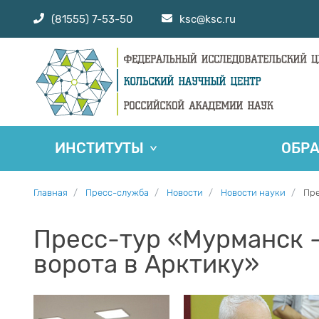
(81555) 7-53-50
ksc@ksc.ru
ИНСТИТУТЫ
ОБР
Главная
Пресс-служба
Новости
Новости науки
Пре
Пресс-тур «Мурманск 
ворота в Арктику»