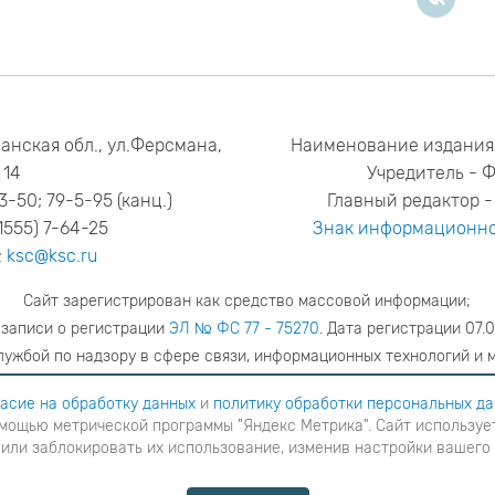
анская обл., ул.Ферсмана,
Наименование издания
14
Учредитель - 
53-50; 79-5-95 (канц.)
Главный редактор - 
1555) 7-64-25
Знак информационно
:
ksc@ksc.ru
Сайт зарегистрирован как средство массовой информации;
 записи о регистрации
ЭЛ № ФС 77 - 75270
. Дата регистрации 07.0
ужбой по надзору в сфере связи, информационных технологий и 
адрес редакции
ya.stogova@ksc.ru
телефон редакции
81555-79-51
асие на обработку данных
и
политику обработки персональных д
мощью метрической программы "Яндекс Метрика". Сайт использует
шаетесь с
согласие на обработку данных
и
Политику обработки персональных данных
в ином случае вам н
 или заблокировать их использование, изменив настройки вашего
я с помощью метрической программы "Яндекс Метрика". Сайт использует файлы cookies для взаимодейств
ние cookies или заблокировать их использование, изменив настройки вашего интернет-браузера, следуя