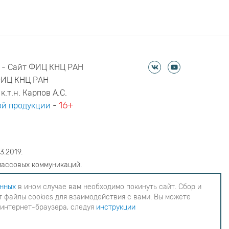
 - Сайт ФИЦ КНЦ РАН
ФИЦ КНЦ РАН
к.т.н. Карпов А.С.
16+
й продукции
-
3.2019.
массовых коммуникаций.
6
анных
в ином случае вам необходимо покинуть сайт. Сбор и
 файлы cookies для взаимодействия с вами. Вы можете
еобходимо покинуть сайт. Сбор и обработка
 интернет-браузера, следуя
инструкции
ия с вами. Вы можете согласиться на
инструкции