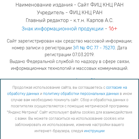
Наименование издания - Сайт ФИЦ КНЦ РАН
Учредитель - ФИЦ КНЦ РАН
Главный редактор - к.т.н. Карпов А.С.
16+
Знак информационной продукции
-
Сайт зарегистрирован как средство массовой информации;
номер записи о регистрации
ЭЛ № ФС 77 - 75270
. Дата
регистрации 07.03.2019.
Выдано Федеральной службой по надзору в сфере связи,
информационных технологий и массовых коммуникаций.
адрес редакции
ya.stogova@ksc.ru
телефон редакции
81555-79-516
Продолжая использование сайта, вы соглашаетесь с
согласие на
обработку данных
и
политику обработки персональных данных
в ином
Продолжая использование сайта, вы соглашаетесь с
согласие на обработку данных
и
Политику
случае вам необходимо покинуть сайт. Сбор и обработка данных о
обработки персональных данных
в ином случае вам необходимо покинуть сайт. Сбор и обработка
посетителях осуществляются с помощью метрической программы
данных о посетителях осуществляются с помощью метрической программы "Яндекс Метрика".
"Яндекс Метрика". Сайт использует файлы cookies для взаимодействия
Сайт использует файлы cookies для взаимодействия с вами. Вы можете согласиться на
использование cookies или заблокировать их использование, изменив настройки вашего интернет-
с вами. Вы можете согласиться на использование cookies или
браузера, следуя
инструкции
заблокировать их использование, изменив настройки вашего
интернет-браузера, следуя
инструкции