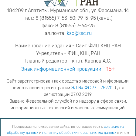
184209 г.Апатиты, Мурманская обл., ул.Ферсмана, 14
тел.: 8 (81555) 7-53-50; 79-5-95 (канц.)
факс: 8 (81555) 7-64-25
эл.почта:
ksc@ksc.ru
Наименование издания - Сайт ФИЦ КНЦ РАН
Учредитель - ФИЦ КНЦ РАН
Главный редактор - к.т.н. Карпов А.С.
16+
Знак информационной продукции
-
Сайт зарегистрирован как средство массовой информации;
номер записи о регистрации
ЭЛ № ФС 77 - 75270
. Дата
регистрации 07.03.2019.
Выдано Федеральной службой по надзору в сфере связи,
информационных технологий и массовых коммуникаций.
адрес редакции
ya.stogova@ksc.ru
телефон редакции
81555-79-516
Продолжая использование сайта, вы соглашаетесь с
согласие на
обработку данных
и
политику обработки персональных данных
в ином