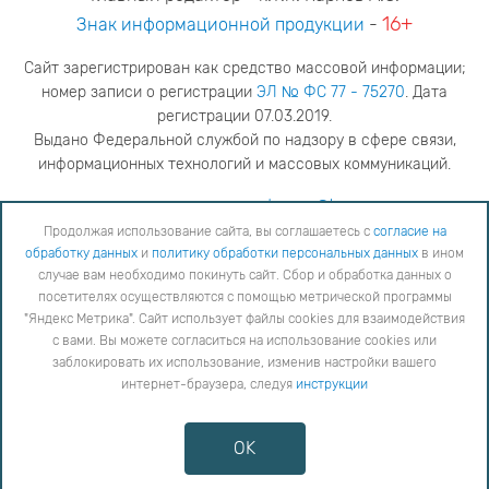
16+
Знак информационной продукции
-
Сайт зарегистрирован как средство массовой информации;
номер записи о регистрации
ЭЛ № ФС 77 - 75270
. Дата
регистрации 07.03.2019.
Выдано Федеральной службой по надзору в сфере связи,
информационных технологий и массовых коммуникаций.
адрес редакции
ya.stogova@ksc.ru
телефон редакции
81555-79-516
Продолжая использование сайта, вы соглашаетесь с
согласие на
обработку данных
и
политику обработки персональных данных
в ином
Продолжая использование сайта, вы соглашаетесь с
согласие на обработку данных
и
Политику
случае вам необходимо покинуть сайт. Сбор и обработка данных о
обработки персональных данных
в ином случае вам необходимо покинуть сайт. Сбор и обработка
посетителях осуществляются с помощью метрической программы
данных о посетителях осуществляются с помощью метрической программы "Яндекс Метрика".
"Яндекс Метрика". Сайт использует файлы cookies для взаимодействия
Сайт использует файлы cookies для взаимодействия с вами. Вы можете согласиться на
использование cookies или заблокировать их использование, изменив настройки вашего интернет-
с вами. Вы можете согласиться на использование cookies или
браузера, следуя
инструкции
заблокировать их использование, изменив настройки вашего
интернет-браузера, следуя
инструкции
Copyright © 2026
Противодействие коррупции
OK
Сообщить об ошибке
Карта сайта