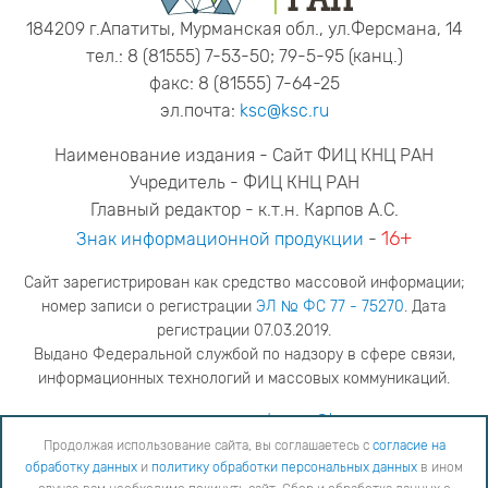
184209 г.Апатиты, Мурманская обл., ул.Ферсмана, 14
тел.: 8 (81555) 7-53-50; 79-5-95 (канц.)
факс: 8 (81555) 7-64-25
эл.почта:
ksc@ksc.ru
Наименование издания - Сайт ФИЦ КНЦ РАН
Учредитель - ФИЦ КНЦ РАН
Главный редактор - к.т.н. Карпов А.С.
16+
Знак информационной продукции
-
Сайт зарегистрирован как средство массовой информации;
номер записи о регистрации
ЭЛ № ФС 77 - 75270
. Дата
регистрации 07.03.2019.
Выдано Федеральной службой по надзору в сфере связи,
информационных технологий и массовых коммуникаций.
адрес редакции
ya.stogova@ksc.ru
телефон редакции
81555-79-516
Продолжая использование сайта, вы соглашаетесь с
согласие на
обработку данных
и
политику обработки персональных данных
в ином
Продолжая использование сайта, вы соглашаетесь с
согласие на обработку данных
и
Политику