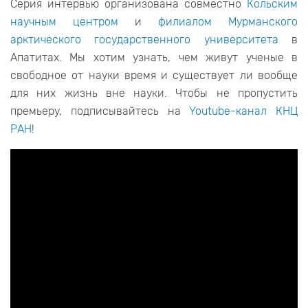
Серия интервью организована совместно
Кольским
научным центром
и
филиалом Мурманского
арктического государственного университета
в
Апатитах. Мы хотим узнать, чем живут ученые в
свободное от науки время и существует ли вообще
для них жизнь вне науки. Чтобы не пропустить
премьеру, подписывайтесь на
Youtube-канал КНЦ
РАН
!