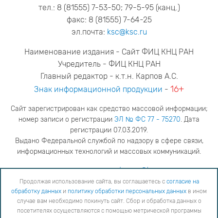
тел.: 8 (81555) 7-53-50; 79-5-95 (канц.)
факс: 8 (81555) 7-64-25
эл.почта:
ksc@ksc.ru
Наименование издания - Сайт ФИЦ КНЦ РАН
Учредитель - ФИЦ КНЦ РАН
Главный редактор - к.т.н. Карпов А.С.
16+
Знак информационной продукции
-
Сайт зарегистрирован как средство массовой информации;
номер записи о регистрации
ЭЛ № ФС 77 - 75270
. Дата
регистрации 07.03.2019.
Выдано Федеральной службой по надзору в сфере связи,
информационных технологий и массовых коммуникаций.
адрес редакции
ya.stogova@ksc.ru
телефон редакции
81555-79-516
Продолжая использование сайта, вы соглашаетесь с
согласие на
обработку данных
и
политику обработки персональных данных
в ином
Продолжая использование сайта, вы соглашаетесь с
согласие на обработку данных
и
Политику
случае вам необходимо покинуть сайт. Сбор и обработка данных о
обработки персональных данных
в ином случае вам необходимо покинуть сайт. Сбор и обработка
посетителях осуществляются с помощью метрической программы
данных о посетителях осуществляются с помощью метрической программы "Яндекс Метрика".