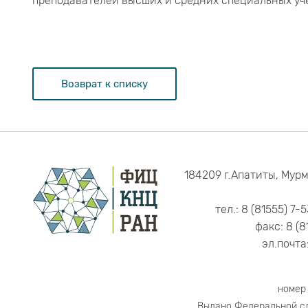
преподавателей высших и средних специальных уч
Возврат к списку
184209 г.Апатиты, Мурм
тел.: 8 (81555) 7-
факс: 8 (8
эл.почта
номер
Выдано Федеральной сл