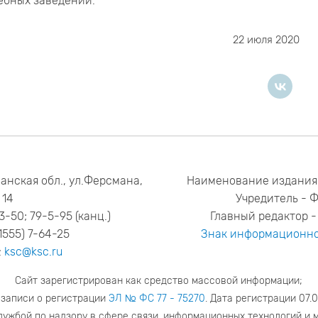
ебных заведений.
22 июля 2020
анская обл., ул.Ферсмана,
Наименование издания
14
Учредитель - 
53-50; 79-5-95 (канц.)
Главный редактор - 
1555) 7-64-25
Знак информационно
:
ksc@ksc.ru
Сайт зарегистрирован как средство массовой информации;
 записи о регистрации
ЭЛ № ФС 77 - 75270
. Дата регистрации 07.0
ужбой по надзору в сфере связи, информационных технологий и 