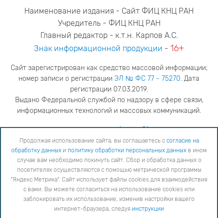
Наименование издания - Сайт ФИЦ КНЦ РАН
Учредитель - ФИЦ КНЦ РАН
Главный редактор - к.т.н. Карпов А.С.
16+
Знак информационной продукции
-
Сайт зарегистрирован как средство массовой информации;
номер записи о регистрации
ЭЛ № ФС 77 - 75270
. Дата
регистрации 07.03.2019.
Выдано Федеральной службой по надзору в сфере связи,
информационных технологий и массовых коммуникаций.
адрес редакции
ya.stogova@ksc.ru
телефон редакции
81555-79-516
Продолжая использование сайта, вы соглашаетесь с
согласие на
обработку данных
и
политику обработки персональных данных
в ином
Продолжая использование сайта, вы соглашаетесь с
согласие на обработку данных
и
Политику
случае вам необходимо покинуть сайт. Сбор и обработка данных о
обработки персональных данных
в ином случае вам необходимо покинуть сайт. Сбор и обработка
посетителях осуществляются с помощью метрической программы
данных о посетителях осуществляются с помощью метрической программы "Яндекс Метрика".
"Яндекс Метрика". Сайт использует файлы cookies для взаимодействия
Сайт использует файлы cookies для взаимодействия с вами. Вы можете согласиться на
использование cookies или заблокировать их использование, изменив настройки вашего интернет-
с вами. Вы можете согласиться на использование cookies или
браузера, следуя
инструкции
заблокировать их использование, изменив настройки вашего
интернет-браузера, следуя
инструкции