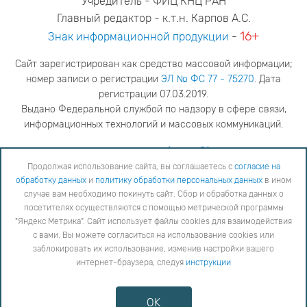
Учредитель - ФИЦ КНЦ РАН
Главный редактор - к.т.н. Карпов А.С.
16+
Знак информационной продукции
-
Сайт зарегистрирован как средство массовой информации;
номер записи о регистрации
ЭЛ № ФС 77 - 75270
. Дата
регистрации 07.03.2019.
Выдано Федеральной службой по надзору в сфере связи,
информационных технологий и массовых коммуникаций.
адрес редакции
ya.stogova@ksc.ru
телефон редакции
81555-79-516
Продолжая использование сайта, вы соглашаетесь с
согласие на
обработку данных
и
политику обработки персональных данных
в ином
Продолжая использование сайта, вы соглашаетесь с
согласие на обработку данных
и
Политику
случае вам необходимо покинуть сайт. Сбор и обработка данных о
обработки персональных данных
в ином случае вам необходимо покинуть сайт. Сбор и обработка
посетителях осуществляются с помощью метрической программы
данных о посетителях осуществляются с помощью метрической программы "Яндекс Метрика".
"Яндекс Метрика". Сайт использует файлы cookies для взаимодействия
Сайт использует файлы cookies для взаимодействия с вами. Вы можете согласиться на
использование cookies или заблокировать их использование, изменив настройки вашего интернет-
с вами. Вы можете согласиться на использование cookies или
браузера, следуя
инструкции
заблокировать их использование, изменив настройки вашего
интернет-браузера, следуя
инструкции
Copyright © 2026
Противодействие коррупции
OK