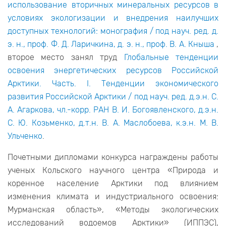
использование вторичных минеральных ресурсов в
условиях экологизации и внедрения наилучших
доступных технологий: монография / под науч. ред. д.
э. н., проф. Ф. Д. Ларичкина, д. э. н., проф. В. А. Кныша
,
второе место занял труд
Глобальные тенденции
освоения энергетических ресурсов Российской
Арктики. Часть. I. Тенденции экономического
развития Российской Арктики / под науч. ред. д.э.н. С.
А. Агаркова, чл.-корр. РАН В. И. Богоявленского, д.э.н.
С. Ю. Козьменко, д.т.н. В. А. Маслобоева, к.э.н. М. В.
Ульченко
.
Почетными дипломами конкурса награждены работы
ученых Кольского научного центра «Природа и
коренное население Арктики под влиянием
изменения климата и индустриального освоения:
Мурманская область», «Методы экологических
исследований водоемов Арктики» (ИППЭС),