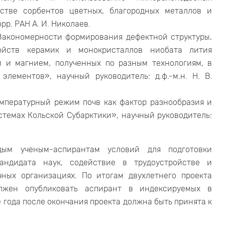
стве сорбентов цветных, благородных металлов и
рр. РАН А. И. Николаев.
акономерности формирования дефектной структуры,
ойств керамик и монокристаллов ниобата лития
 и магнием, полученных по разным технологиям, в
лементов», научный руководитель: д.ф.-м.н. Н. В.
пературный режим почв как фактор разнообразия и
стемах Кольской Субарктики», научный руководитель:
дым ученым-аспирантам условий для подготовки
андидата наук, содействие в трудоустройстве и
ных организациях. По итогам двухлетнего проекта
лжен опубликовать аспирант в индексируемых в
 года после окончания проекта должна быть принята к