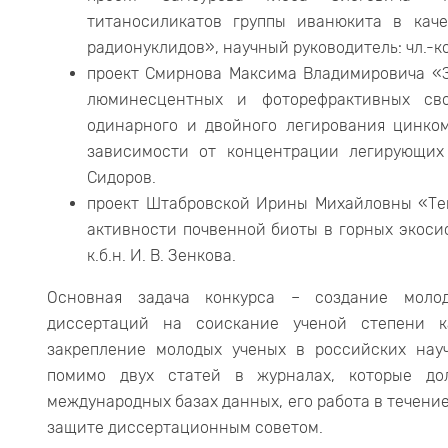
титаносиликатов группы иванюкита в каче
радионуклидов», научный руководитель: чл.-ко
проект Смирнова Максима Владимировича «З
люминесцентных и фоторефрактивных св
одинарного и двойного легирования цинком
зависимости от концентрации легирующих э
Сидоров.
проект Штабровской Ирины Михайловны «Тем
активности почвенной биоты в горных экоси
к.б.н. И. В. Зенкова.
Основная задача конкурса – создание моло
диссертаций на соискание ученой степени к
закрепление молодых ученых в российских науч
помимо двух статей в журналах, которые до
международных базах данных, его работа в течение
защите диссертационным советом.