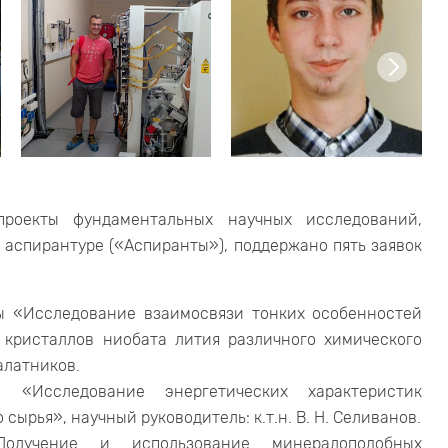
роекты фундаментальных научных исследований,
аспирантуре («Аспиранты»), поддержано пять заявок
ы «Исследование взаимосвязи тонких особенностей
 кристаллов ниобата лития различного химического
Палатников.
 «Исследование энергетических характеристик
ырья», научный руководитель: к.т.н. В. Н. Селиванов.
олучение и использование минералоподобных