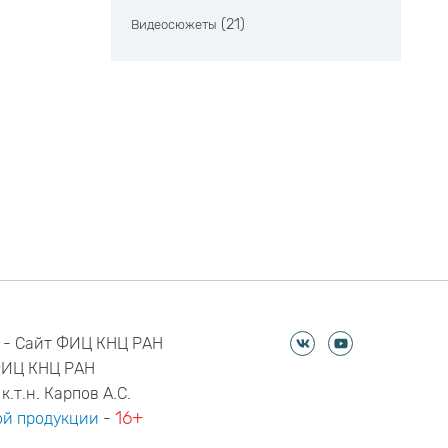
(21)
Видеосюжеты
 - Сайт ФИЦ КНЦ РАН
ФИЦ КНЦ РАН
к.т.н. Карпов А.С.
16+
й продукции
-