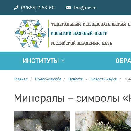
(81555) 7-53-50
ksc@ksc.ru
ИНСТИТУТЫ
ОБР
Главная
Пресс-служба
Новости
Новости науки
Мин
Минералы – символы «