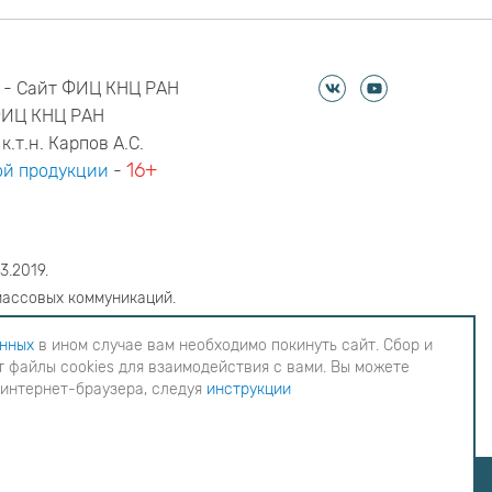
 - Сайт ФИЦ КНЦ РАН
ФИЦ КНЦ РАН
к.т.н. Карпов А.С.
16+
й продукции
-
3.2019.
массовых коммуникаций.
6
анных
в ином случае вам необходимо покинуть сайт. Сбор и
 файлы cookies для взаимодействия с вами. Вы можете
еобходимо покинуть сайт. Сбор и обработка
 интернет-браузера, следуя
инструкции
ия с вами. Вы можете согласиться на
инструкции