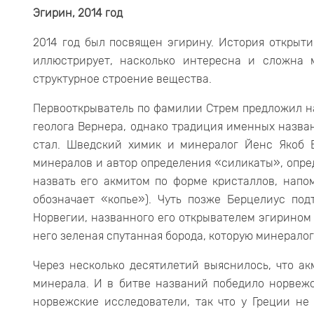
Эгирин, 2014 год
2014 год был посвящен эгирину. История открыти
иллюстрирует, насколько интересна и сложна 
структурное строение вещества.
Первооткрыватель по фамилии Стрем предложил н
геолога Вернера, однако традиция именных назва
стал. Шведский химик и минералог Йенс Якоб 
минералов и автор определения «силикаты», опре
назвать его акмитом по форме кристаллов, напо
обозначает «копье»). Чуть позже Берцелиус по
Норвегии, названного его открывателем эгирином в
него зеленая спутанная борода, которую минерал
Через несколько десятилетий выяснилось, что ак
минерала. И в битве названий победило норвежс
норвежские исследователи, так что у Греции н