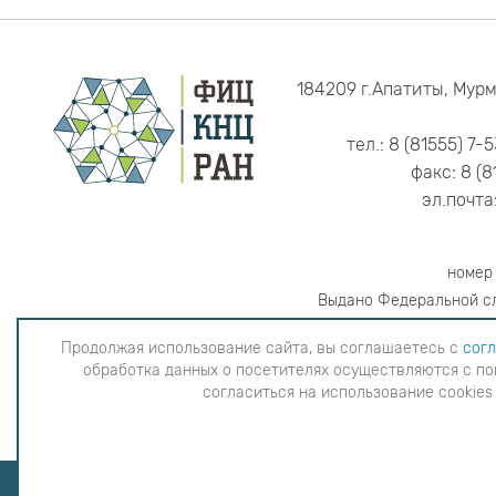
184209 г.Апатиты, Мурм
тел.: 8 (81555) 7-
факс: 8 (8
эл.почта
номер
Выдано Федеральной сл
Продолжая использование сайта, вы соглашаетесь с
согл
обработка данных о посетителях осуществляются с по
Продолжая использование сайта, вы согла
согласиться на использование cookies
данных о посетителях осуществляютс
использова