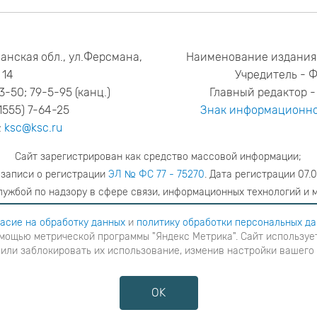
анская обл., ул.Ферсмана,
Наименование издания
14
Учредитель - 
53-50; 79-5-95 (канц.)
Главный редактор - 
1555) 7-64-25
Знак информационно
:
ksc@ksc.ru
Сайт зарегистрирован как средство массовой информации;
 записи о регистрации
ЭЛ № ФС 77 - 75270
. Дата регистрации 07.0
ужбой по надзору в сфере связи, информационных технологий и 
адрес редакции
ya.stogova@ksc.ru
телефон редакции
81555-79-51
асие на обработку данных
и
политику обработки персональных д
мощью метрической программы "Яндекс Метрика". Сайт использует
шаетесь с
согласие на обработку данных
и
Политику обработки персональных данных
в ином случае вам н
 или заблокировать их использование, изменив настройки вашего
я с помощью метрической программы "Яндекс Метрика". Сайт использует файлы cookies для взаимодейств
ние cookies или заблокировать их использование, изменив настройки вашего интернет-браузера, следуя
OK
Противодействие коррупции