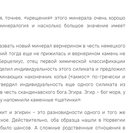
я, точнее, «крещения» этого минерала очень хорошо
минералогия и насколько большое значение имеет
азвать новый минерал вернерином в честь немецкого
ний тогда еще не прижилась и вернерином камень не
Берцелиус, отец первой химической классификации
делил индивидуальность этого силиката и предложил
минающих наконечник копья («акмос» по-гречески и
дтвердил индивидуальность еще одного силиката из
 честь скандинавского бога Эгира. Эгир – бог моря, у
огу напомнили каменные «щетинки».
мит и эгирин – это разновидности одного и того же
кое. Действительно, оба образца нашли в Норвегии
е было шансов. А сложные родственные отношения в