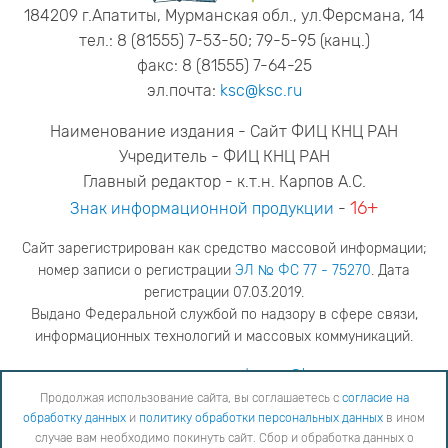
184209 г.Апатиты, Мурманская обл., ул.Ферсмана, 14
тел.: 8 (81555) 7-53-50; 79-5-95 (канц.)
факс: 8 (81555) 7-64-25
эл.почта:
ksc@ksc.ru
Наименование издания - Сайт ФИЦ КНЦ РАН
Учредитель - ФИЦ КНЦ РАН
Главный редактор - к.т.н. Карпов А.С.
16+
Знак информационной продукции
-
Сайт зарегистрирован как средство массовой информации;
номер записи о регистрации
ЭЛ № ФС 77 - 75270
. Дата
регистрации 07.03.2019.
Выдано Федеральной службой по надзору в сфере связи,
информационных технологий и массовых коммуникаций.
адрес редакции
ya.stogova@ksc.ru
телефон редакции
81555-79-516
Продолжая использование сайта, вы соглашаетесь с
согласие на
обработку данных
и
политику обработки персональных данных
в ином
Продолжая использование сайта, вы соглашаетесь с
согласие на обработку данных
и
Политику
случае вам необходимо покинуть сайт. Сбор и обработка данных о
обработки персональных данных
в ином случае вам необходимо покинуть сайт. Сбор и обработка