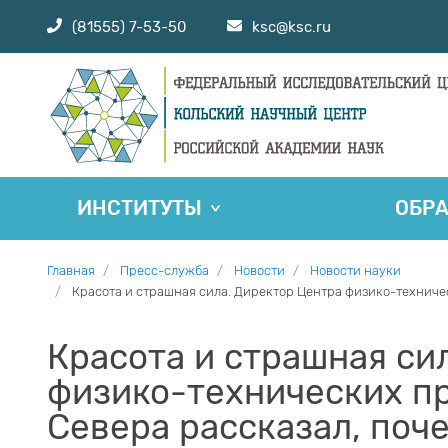
(81555) 7-53-50
ksc@ksc.ru
ИНСТИТУТЫ
ОБР
Главная
Пресс-служба
Новости
Новости науки
Красота и страшная сила. Директор Центра физико-техничес
Красота и страшная си
физико-технических п
Севера рассказал, поче