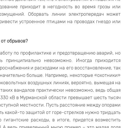
дование приходит в негодность во время грозы или
возмущений. Оборвать линии электропередач может
ривести устроенное птицами на проводах гнездо или
 от обрывов?
работу по профилактике и предотвращению аварий, но
ть принципиально невозможно. Иногда приходится
роснабжения и расходами на его восстановление, так
 значительно больше. Например, некоторые «охотники»
оковольтных воздушных линиях, вероятно, вымещая на
 таких вандалов практически невозможно, ведь общая
330 кВ в Мурманской области превышает шесть тысяч
доступной местности. Пусть расстояние между опорами
ть какой-то защитой от горе-стрелков нужно тридцать
о гигантские расходы, в итоге, придется возместить
и! А ведь приведенный мною пример – это малая доля