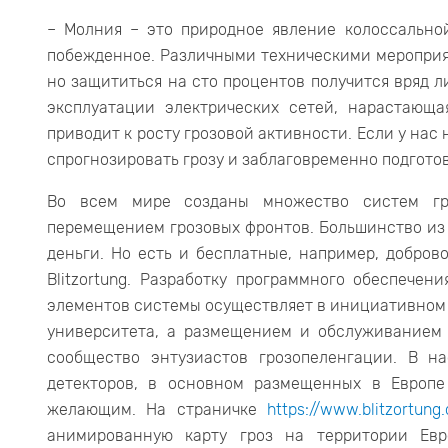
– Молния – это природное явление колоссально
побежденное. Различными техническими меропри
но защититься на сто процентов получится вряд л
эксплуатации электрических сетей, нарастающа
приводит к росту грозовой активности. Если у нас
спрогнозировать грозу и заблаговременно подготов
Во всем мире созданы множество систем гро
перемещением грозовых фронтов. Большинство из 
деньги. Но есть и бесплатные, например, добро
Blitzortung. Разработку программного обеспечен
элементов системы осуществляет в инициативном 
университета, а размещением и обслуживанием 
сообщество энтузиастов грозопеленгации. В н
детекторов, в основном размещенных в Европ
желающим. На страничке
https://www.blitzortung
анимированную карту гроз на территории Евр