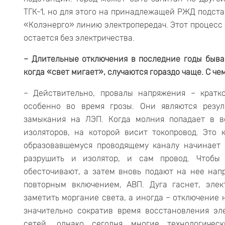
ТГК-1, но для этого на принадлежащей РЖД подст
«Колэнерго» линию электропередач. Этот процесс 
остается без электричества.
– Длительные отключения в последние годы быва
когда «свет мигает», случаются гораздо чаще. С че
– Действительно, провалы напряжения – кратк
особенно во время грозы. Они являются резул
замыкания на ЛЭП. Когда молния попадает в в
изоляторов, на которой висит токопровод. Это 
образовавшемуся проводящему каналу начинает 
разрушить и изолятор, и сам провод. Чтобы
обесточивают, а затем вновь подают на нее нап
повторным включением, АВП. Дуга гаснет, эле
заметить моргание света, а иногда – отключение 
значительно сократив время восстановления эл
сетей, однако сегодня многие технологичес