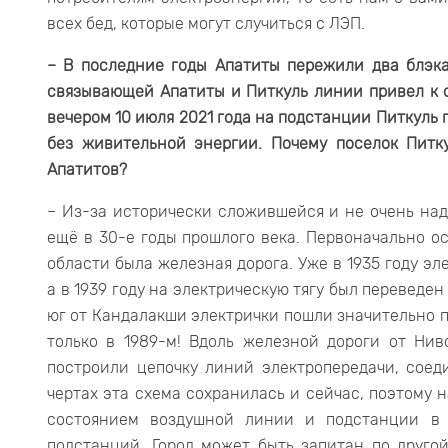
всех бед, которые могут случиться с ЛЭП.
– В последние годы Апатиты пережили два блэка
связывающей Апатиты и Питкуль линии привел к 
вечером 10 июля 2021 года на подстанции Питкуль 
без живительной энергии. Почему поселок Питк
Апатитов?
– Из-за исторически сложившейся и не очень на
ещё в 30-е годы прошлого века. Первоначально 
области была железная дорога. Уже в 1935 году э
а в 1939 году на электрическую тягу был переведен
юг от Кандалакши электрички пошли значительно по
только в 1989-м! Вдоль железной дороги от Нив
построили цепочку линий электропередачи, сое
чертах эта схема сохранилась и сейчас, поэтому
состоянием воздушной линии и подстанции в 
подстанций. Город может быть запитан по друго