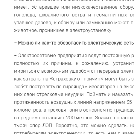
имеет. Устаревшее или низкокачественное обору
гололеда, шквалистого ветра и геомагнитных 
упавшее дерево, к обрыву или замыканию может п
животное, проникшее в электроустановку.
– Можно ли как-то обезопасить электрическую сеть
– Электросетевые предприятия ведут постоянную 
полностью их причины, к сожалению, устрани
мириться с возможным ущербом от перерыва элект
как затраты на «страховку от причин» могут быть
любят пострелять по гирляндам изоляторов на выс
них свои стрелковые неудачи. Поймать и наказать
протяженность воздушных линий напряжением 35-
километров, а проходят они в основном по трудно
в среднем составляет 200 метров. Значит, оснасти
тысяч опор ЛЭП. Вероятно, это можно сделать, н
потребителям электроэнергии, то есть нам с вам