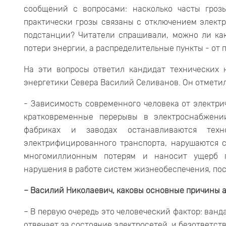
сообщений с вопросами: насколько часты гроз
практически грозы связаны с отключением электр
подстанции? Читатели спрашивали, можно ли ка
потери энергии, а распределительные пункты - от п
На эти вопросы ответил кандидат технических 
энергетики Севера Василий Селиванов. Он отметил
- Зависимость современного человека от электри
кратковременные перерывы в электроснабжени
фабриках и заводах останавливаются техн
электрифицированного транспорта, нарушаются с
многомиллионным потерям и наносит ущерб п
нарушения в работе систем жизнеобеспечения, пос
– Василий Николаевич, каковы основные причины а
– В первую очередь это человеческий фактор: ванд
отвечает за состояние электросетей, и безответст