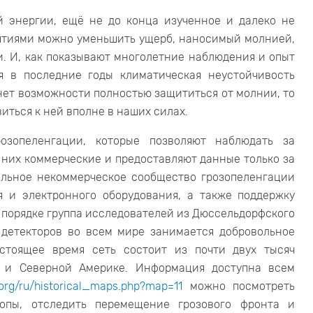
й энергии, ещё не до конца изученное и далеко не
ятиями можно уменьшить ущерб, наносимый молнией,
и. И, как показывают многолетние наблюдения и опыт
я в последние годы климатическая неустойчивость
 нет возможности полностью защититься от молнии, то
иться к ней вполне в наших силах.
зопеленгации, которые позволяют наблюдать за
них коммерческие и предоставляют данные только за
вольное некоммерческое сообщество грозопеленгации
ия и электронного оборудования, а также поддержку
порядке группа исследователей из Дюссельдорфского
детекторов во всем мире занимается добровольное
астоящее время сеть состоит из почти двух тысяч
е и Северной Америке. Информация доступна всем
.org/ru/historical_maps.php?map=11
можно посмотреть
опы, отследить перемещение грозового фронта и