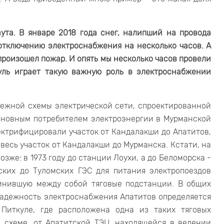
ута. В январе 2018 года снег, налипший на провода
отключению электроснабжения на несколько часов. А
произошел пожар. И опять мы несколько часов провели
уль играет такую важную роль в электроснабжении
дежной схемы электрической сети, спроектированной
основным потребителем электроэнергии в Мурманской
лектрифицировали участок от Кандалакши до Апатитов,
 весь участок от Кандалакши до Мурманска. Кстати, на
зже: в 1973 году до станции Лоухи, а до Беломорска -
ских до Туломских ГЭС для питания электропоездов
динившую между собой тяговые подстанции. В общих
 надежность электроснабжения Апатитов определяется
Питкуле, где расположена одна из таких тяговых
й схеме, от Апатитской ТЭЦ, находящейся в ведении