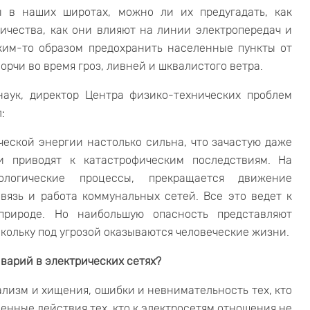
ы в наших широтах, можно ли их предугадать, как
ичества, как они влияют на линии электропередач и
ким-то образом предохранить населенные пункты от
орчи во время гроз, ливней и шквалистого ветра.
наук, директор Центра физико-технических проблем
:
ческой энергии настолько сильна, что зачастую даже
и приводят к катастрофическим последствиям. На
ологические процессы, прекращается движение
вязь и работа коммунальных сетей. Все это ведет к
рироде. Но наибольшую опасность представляют
кольку под угрозой оказываются человеческие жизни.
варий в электрических сетях?
ализм и хищения, ошибки и невнимательность тех, кто
венные действия тех, кто к электросетям отношения не