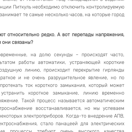
анции Питкуль необходимо отключить контролируемую
занимает те самые несколько часов, на которые город
ют относительно редко. А вот перепады напряжения,
м они связаны?
овременные, на долю секунды – происходят часто,
ьтатом работы автоматики, устраняющей короткие
оздушную линию, происходит перекрытие гирлянды
краткое и не очень разрушительное явление, но по
протекать ток короткого замыкания, который может
 устранить короткое замыкание, линию временно
ряжение. Такой процесс называется автоматическим
ктроснабжение восстанавливается, но мы успеваем
некоторых электроприборов. Когда-то внедрение АПВ,
ектроснабжения, стало панацеей для электрических
кие процессы требуют очень высокого качества