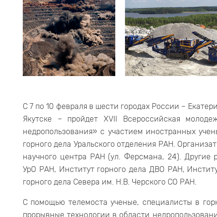
С 7 по 10 февраля в шести городах России – Екатер
Якутске – пройдет XVII Всероссийская молоде
недропользования» с участием иностранных учен
горного дела Уральского отделения РАН. Организа
научного центра РАН (ул. Ферсмана, 24). Другие
УрО РАН, Институт горного дела ДВО РАН, Институ
горного дела Севера им. Н.В. Черского СО РАН.
С помощью телемоста ученые, специалисты в гор
прорывные технологии в области недропользовани