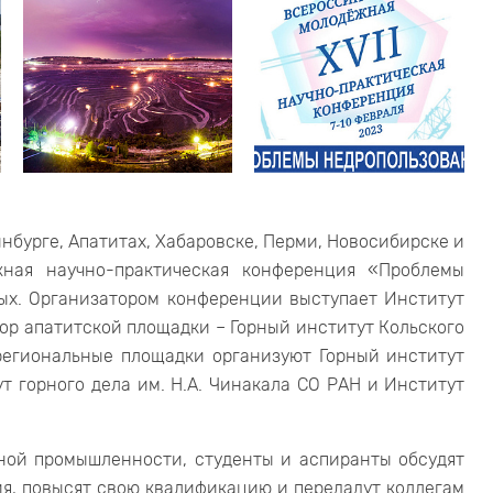
инбурге, Апатитах, Хабаровске, Перми, Новосибирске и
жная научно-практическая конференция «Проблемы
ых. Организатором конференции выступает Институт
тор апатитской площадки – Горный институт Кольского
 региональные площадки организуют Горный институт
т горного дела им. Н.А. Чинакала СО РАН и Институт
ной промышленности, студенты и аспиранты обсудят
я, повысят свою квалификацию и передадут коллегам