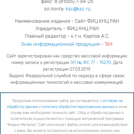
факс: 8 (81555) 7-64-25
эл.почта:
ksc@ksc.ru
Наименование издания - Сайт ФИЦ КНЦ РАН
Учредитель - ФИЦ КНЦ РАН
Главный редактор - к.т.н. Карпов А.С.
16+
Знак информационной продукции
-
Сайт зарегистрирован как средство массовой информации;
номер записи о регистрации
ЭЛ № ФС 77 - 75270
. Дата
регистрации 07.03.2019.
Выдано Федеральной службой по надзору в сфере связи,
информационных технологий и массовых коммуникаций.
адрес редакции
ya.stogova@ksc.ru
телефон редакции
81555-79-516
Продолжая использование сайта, вы соглашаетесь с
согласие на
обработку данных
и
политику обработки персональных данных
в ином
Продолжая использование сайта, вы соглашаетесь с
согласие на обработку данных
и
Политику
случае вам необходимо покинуть сайт. Сбор и обработка данных о
обработки персональных данных
в ином случае вам необходимо покинуть сайт. Сбор и обработка
посетителях осуществляются с помощью метрической программы
данных о посетителях осуществляются с помощью метрической программы "Яндекс Метрика".
"Яндекс Метрика". Сайт использует файлы cookies для взаимодействия
Сайт использует файлы cookies для взаимодействия с вами. Вы можете согласиться на
использование cookies или заблокировать их использование, изменив настройки вашего интернет-
с вами. Вы можете согласиться на использование cookies или
браузера, следуя
инструкции