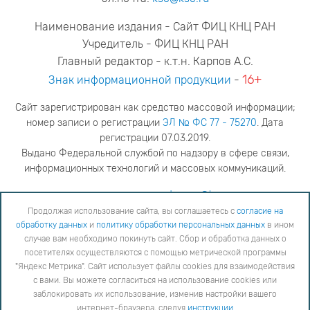
Наименование издания - Сайт ФИЦ КНЦ РАН
Учредитель - ФИЦ КНЦ РАН
Главный редактор - к.т.н. Карпов А.С.
16+
Знак информационной продукции
-
Сайт зарегистрирован как средство массовой информации;
номер записи о регистрации
ЭЛ № ФС 77 - 75270
. Дата
регистрации 07.03.2019.
Выдано Федеральной службой по надзору в сфере связи,
информационных технологий и массовых коммуникаций.
адрес редакции
ya.stogova@ksc.ru
телефон редакции
81555-79-516
Продолжая использование сайта, вы соглашаетесь с
согласие на
обработку данных
и
политику обработки персональных данных
в ином
Продолжая использование сайта, вы соглашаетесь с
согласие на обработку данных
и
Политику
случае вам необходимо покинуть сайт. Сбор и обработка данных о
обработки персональных данных
в ином случае вам необходимо покинуть сайт. Сбор и обработка
посетителях осуществляются с помощью метрической программы
данных о посетителях осуществляются с помощью метрической программы "Яндекс Метрика".
"Яндекс Метрика". Сайт использует файлы cookies для взаимодействия
Сайт использует файлы cookies для взаимодействия с вами. Вы можете согласиться на
использование cookies или заблокировать их использование, изменив настройки вашего интернет-
с вами. Вы можете согласиться на использование cookies или
браузера, следуя
инструкции
заблокировать их использование, изменив настройки вашего
интернет-браузера, следуя
инструкции