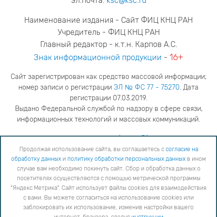
эл.почта:
ksc@ksc.ru
Наименование издания - Сайт ФИЦ КНЦ РАН
Учредитель - ФИЦ КНЦ РАН
Главный редактор - к.т.н. Карпов А.С.
16+
Знак информационной продукции
-
Сайт зарегистрирован как средство массовой информации;
номер записи о регистрации
ЭЛ № ФС 77 - 75270
. Дата
регистрации 07.03.2019.
Выдано Федеральной службой по надзору в сфере связи,
информационных технологий и массовых коммуникаций.
адрес редакции
ya.stogova@ksc.ru
телефон редакции
81555-79-516
Продолжая использование сайта, вы соглашаетесь с
согласие на
обработку данных
и
политику обработки персональных данных
в ином
Продолжая использование сайта, вы соглашаетесь с
согласие на обработку данных
и
Политику
случае вам необходимо покинуть сайт. Сбор и обработка данных о
обработки персональных данных
в ином случае вам необходимо покинуть сайт. Сбор и обработка
посетителях осуществляются с помощью метрической программы
данных о посетителях осуществляются с помощью метрической программы "Яндекс Метрика".
"Яндекс Метрика". Сайт использует файлы cookies для взаимодействия
Сайт использует файлы cookies для взаимодействия с вами. Вы можете согласиться на
использование cookies или заблокировать их использование, изменив настройки вашего интернет-
с вами. Вы можете согласиться на использование cookies или
браузера, следуя
инструкции
заблокировать их использование, изменив настройки вашего