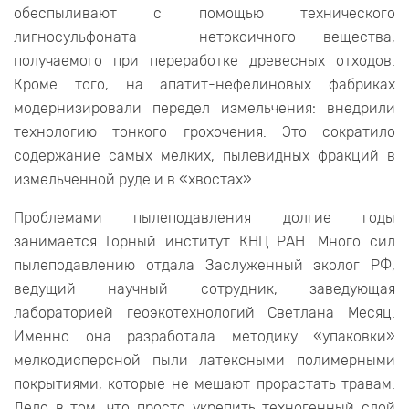
обеспыливают с помощью технического
лигносульфоната – нетоксичного вещества,
получаемого при переработке древесных отходов.
Кроме того, на апатит-нефелиновых фабриках
модернизировали передел измельчения: внедрили
технологию тонкого грохочения. Это сократило
содержание самых мелких, пылевидных фракций в
измельченной руде и в «хвостах».
Проблемами пылеподавления долгие годы
занимается Горный институт КНЦ РАН. Много сил
пылеподавлению отдала Заслуженный эколог РФ,
ведущий научный сотрудник, заведующая
лабораторией геоэкотехнологий Светлана Месяц.
Именно она разработала методику «упаковки»
мелкодисперсной пыли латексными полимерными
покрытиями, которые не мешают прорастать травам.
Дело в том, что просто укрепить техногенный слой