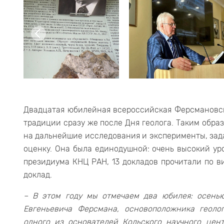
Двадцатая юбилейная всероссийская Ферсмановск
традиции сразу же после Дня геолога. Таким обра
на дальнейшие исследования и эксперименты, зада
оценку. Она была единодушной: очень высокий ур
президиума КНЦ РАН, 13 докладов прочитали по в
доклад.
– В этом году мы отмечаем два юбилея: осень
Евгеньевича Ферсмана, основоположника геоло
одного из основателей Кольского научного цент