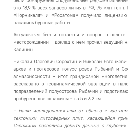
были обнаружены сподуменовые редкометалльные
это 18,9 % всех запасов лития в РФ, 75 млн тонн
«Норникеля» и «Росатома» получило лицензию 
начались буровые работы.
Актуальным был и остается и вопрос о золоте 
месторождении – доклад о нем прочел ведущий н
Калинин.
Николай Олегович Сорохтин и Николай Евгеньевич
архее и протерозое полуостровов Рыбачий и Ср
алмазоносности – итог грандиозной многолетне
рассказано о геодинамической эволюции в пале
подразделений полуострова Рыбачий и подстилаю
пробурено две скважины – на 5 и 3,2 км.
– Наши исследования шли от общего к частном
тектоники литосферных плит, касающейся при
Скважины позволили добыть данные о глубоких 