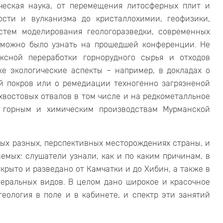
ческая наука, от перемещения литосферных плит и
ости и вулканизма до кристаллохимии, геофизики,
стем моделирования геологоразведки, современных
 можно было узнать на прошедшей конференции. Не
ксной переработки горнорудного сырья и отходов
е экологические аспекты – например, в докладах о
й покров или о ремедиации техногенно загрязненой
хвостовых отвалов в том числе и на редкометалльное
е горным и химическим производствам Мурманской
мых разных, перспективных месторождениях страны, и
емых: слушатели узнали, как и по каким причинам, в
ткрыто и разведано от Камчатки и до Хибин, а также в
еральных видов. В целом дано широкое и красочное
еология в поле и в кабинете, и спектр эти занятий