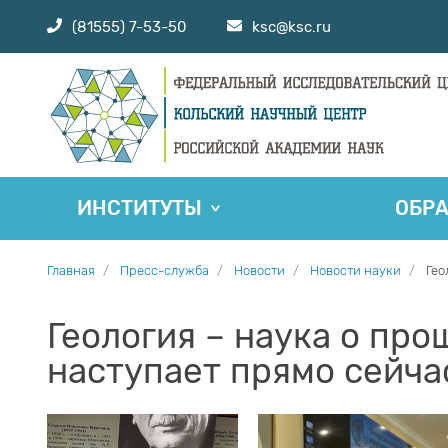
(81555) 7-53-50
ksc@ksc.ru
ИНСТИТУТЫ
ОБР
Главная
Пресс-служба
Новости
Новости науки
Гео
Геология – наука о про
наступает прямо сейча