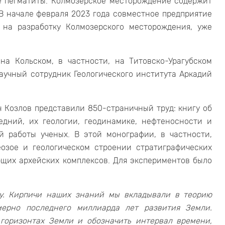
 пегматиты. Колмозерское месторождение содержит
. В начале февраля 2023 года совместное предприятие
на разработку Колмозерского месторождения, уже
на Кольском, в частности, на Титовско-Урагубском
аучный сотрудник Геологического института Аркадий
 Козлов представили 850-страничный труд: книгу об
едний, их геологии, геодинамике, нефтеносности и
й работы ученых. В этой монографии, в частности,
озое и геологическом строении стратиграфических
щих архейских комплексов. Для экспериментов было
у. Кирпичи наших знаний мы вкладывали в теорию
мерно последнего миллиарда лет развития Земли.
горизонтах Земли и обозначить интервал времени,