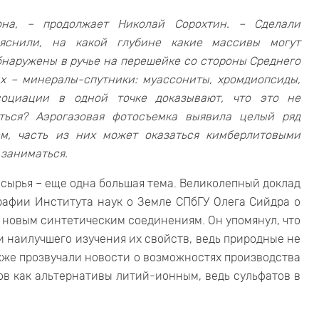
на, – продолжает Николай Сорохтин. – Сделали
ыяснили, на какой глубине какие массивы могут
бнаружены в ручье на перешейке со стороны Среднего
их – минералы-спутники: муассониты, хромдиопсиды,
оциации в одной точке доказывают, что это не
яться? Аэрогазовая фотосъемка выявила целый ряд
м, часть из них может оказаться кимберлитовыми
 заниматься.
сырья – еще одна большая тема. Великолепный доклад
рафии Института наук о Земле СПбГУ Олега Сийдра о
 новым синтетическим соединениям. Он упомянул, что
 наилучшего изучения их свойств, ведь природные не
акже прозвучали новости о возможностях производства
в как альтернативы литий-ионным, ведь сульфатов в