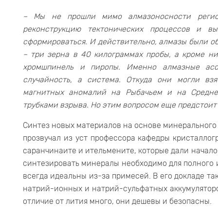
– Мы не прошли мимо алмазоносности регио
реконструкцию тектонических процессов и в
сформироваться. И действительно, алмазы были о
– три зерна в 40 килограммах пробы, а кроме н
хромшпинель и пиропы. Именно алмазные асс
случайность, а система. Откуда они могли вз
магнитных аномалий на Рыбачьем и на Средне
трубками взрыва. Но этим вопросом еще предстоит
Синтез новых материалов на основе минерального 
прозвучал из уст профессора кафедры кристаллог
саранчинаите и ительмените, которые дали начало
синтезировать минералы необходимо для полного и
всегда идеальны из-за примесей. В его докладе т
натрий-ионных и натрий-сульфатных аккумуляторо
отличие от лития много, они дешевы и безопасны.