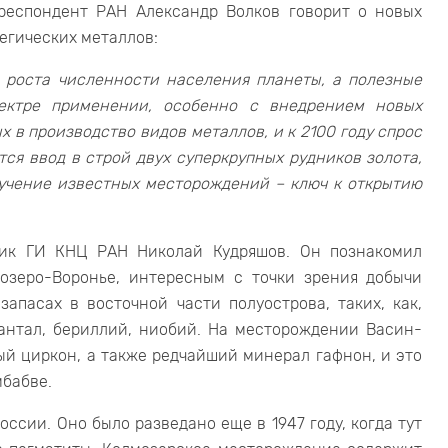
респондент РАН Александр Волков говорит о новых
егических металлов:
 роста численности населения планеты, а полезные
ектре применении, особенно с внедрением новых
 в производство видов металлов, и к 2100 году спрос
тся ввод в строй двух суперкрупных рудников золота,
зучение известных месторождений – ключ к открытию
ик ГИ КНЦ РАН Николай Кудряшов. Он познакомил
озеро-Воронье, интересным с точки зрения добычи
запасах в восточной части полуострова, таких, как,
антал, бериллий, ниобий. На месторождении Васин-
й циркон, а также редчайший минерал гафнон, и это
мбабве.
ссии. Оно было разведано еще в 1947 году, когда тут