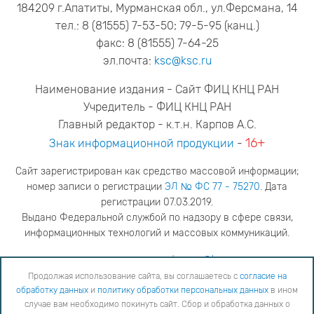
184209 г.Апатиты, Мурманская обл., ул.Ферсмана, 14
тел.: 8 (81555) 7-53-50; 79-5-95 (канц.)
факс: 8 (81555) 7-64-25
эл.почта:
ksc@ksc.ru
Наименование издания - Сайт ФИЦ КНЦ РАН
Учредитель - ФИЦ КНЦ РАН
Главный редактор - к.т.н. Карпов А.С.
16+
Знак информационной продукции
-
Сайт зарегистрирован как средство массовой информации;
номер записи о регистрации
ЭЛ № ФС 77 - 75270
. Дата
регистрации 07.03.2019.
Выдано Федеральной службой по надзору в сфере связи,
информационных технологий и массовых коммуникаций.
адрес редакции
ya.stogova@ksc.ru
телефон редакции
81555-79-516
Продолжая использование сайта, вы соглашаетесь с
согласие на
обработку данных
и
политику обработки персональных данных
в ином
Продолжая использование сайта, вы соглашаетесь с
согласие на обработку данных
и
Политику
случае вам необходимо покинуть сайт. Сбор и обработка данных о
обработки персональных данных
в ином случае вам необходимо покинуть сайт. Сбор и обработка