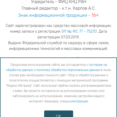
Учредитель - ФИЦ КНЦ РАН
Главный редактор - к.т.н. Карпов А.С.
16+
Знак информационной продукции
-
Сайт зарегистрирован как средство массовой информации;
номер записи о регистрации
ЭЛ № ФС 77 - 75270
. Дата
регистрации 07.03.2019.
Выдано Федеральной службой по надзору в сфере связи,
информационных технологий и массовых коммуникаций.
адрес редакции
ya.stogova@ksc.ru
телефон редакции
81555-79-516
Продолжая использование сайта, вы соглашаетесь с
согласие на
обработку данных
и
политику обработки персональных данных
в ином
Продолжая использование сайта, вы соглашаетесь с
согласие на обработку данных
и
Политику
случае вам необходимо покинуть сайт. Сбор и обработка данных о
обработки персональных данных
в ином случае вам необходимо покинуть сайт. Сбор и обработка
посетителях осуществляются с помощью метрической программы
данных о посетителях осуществляются с помощью метрической программы "Яндекс Метрика".
"Яндекс Метрика". Сайт использует файлы cookies для взаимодействия
Сайт использует файлы cookies для взаимодействия с вами. Вы можете согласиться на
использование cookies или заблокировать их использование, изменив настройки вашего интернет-
с вами. Вы можете согласиться на использование cookies или
браузера, следуя
инструкции
заблокировать их использование, изменив настройки вашего
интернет-браузера, следуя
инструкции
Copyright © 2026
Противодействие коррупции
OK