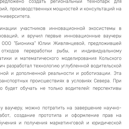
редложено создать региональный технопарк для
рий, производственных мощностей и консультаций на
университета.
динации участников инновационной экосистемы в
новаций, и вручил первые инновационные ваучеры
лю ООО "Бионика" Юлии Живлянцевой, предложившей
 отходов переработки рыбы, и индивидуальному
атики и математического моделирования Кольского
вич разработал технологию углубленной водительской
ьной и дополненной реальности и роботизации. Эта
ранспортных происшествиях в условиях Севера. При
о будет обучать не только водителей: перспективы
у ваучеру, можно потратить на завершение научно-
работ, создание прототипа и оформление прав на
бучения и получения маркетинговой и юридической