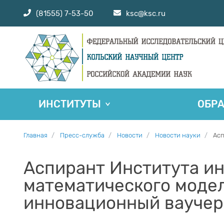
(81555) 7-53-50
ksc@ksc.ru
ИНСТИТУТЫ
ОБР
Главная
Пресс-служба
Новости
Новости науки
Асп
Аспирант Института и
математического моде
инновационный ваучер