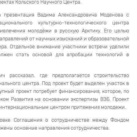
ектах Кольского Научного Центра.
а презентация Вадима Александровича Моденова с
ционального культурно-технологического центра
ривлечения молодёжи в русскую Арктику. Его целью
направлений от научных изысканий и образовательной
ера. Отдельное внимание участники встречи уделили
олжен стать основой для апробации технологий в
ич рассказал, где предполагается строительство
ального центра. Под проект будет выделен участок в
упный проект потребует финансирования, которое, по
нком Развития на основании экспертизы ВЭБ. Проект
м интернациональным центром притяжения молодежи.
товке Соглашения о сотрудничестве между Фондом
ражены основные направления сотрудничества.