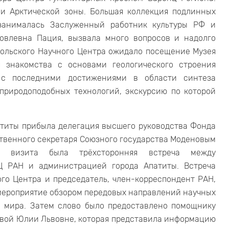
ии Арктической зоны. Большая коллекция подлинных
 занималась Заслуженный работник культуры РФ и
овлевна Пация, вызвала много вопросов и надолго
Кольского Научного Центра ожидало посещение Музея
я знакомства с основами геологического строения
о с последними достижениями в области синтеза
природоподобных технологий, экскурсию по которой
атиты прибыла делегация высшего руководства Фонда
ственного секретаря Союзного государства Моденовым
ю визита была трёхсторонняя встреча между
Ц РАН и администрацией города Апатиты. Встреча
го Центра и председатель, член-корреспондент РАН,
 мероприятие обзором передовых направлений научных
 мира. Затем слово было предоставлено помощнику
овой Юлии Львовне, которая представила информацию