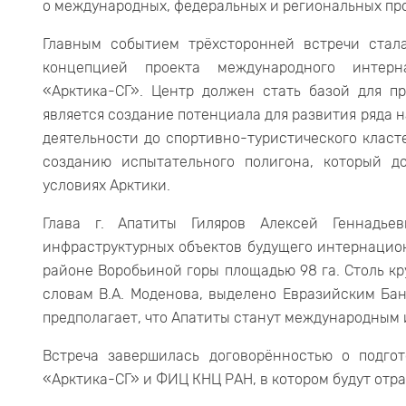
о международных, федеральных и региональных про
Главным событием трёхсторонней встречи стал
концепцией проекта международного интерна
«Арктика-СГ». Центр должен стать базой для п
является создание потенциала для развития ряда 
деятельности до спортивно-туристического класт
созданию испытательного полигона, который д
условиях Арктики.
Глава г. Апатиты Гиляров Алексей Геннадьев
инфраструктурных объектов будущего интернацион
районе Воробьиной горы площадью 98 га. Столь кр
словам В.А. Моденова, выделено Евразийским Ба
предполагает, что Апатиты станут международны
Встреча завершилась договорённостью о подго
«Арктика-СГ» и ФИЦ КНЦ РАН, в котором будут от