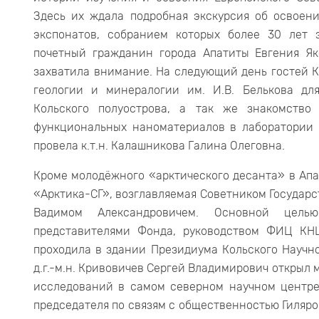
Здесь их ждала подробная экскурсия об освоен
экспонатов, собранием которых более 30 лет
почетный гражданин города Апатиты Евгения Як
захватила внимание. На следующий день гостей 
геологии и минералогии им. И.В. Белькова дл
Кольского полуострова, а так же знакомств
функциональных наноматериалов в лаборатории 
провела к.т.н. Калашникова Галина Олеговна.
Кроме молодёжного «арктического десанта» в Ап
«Арктика-СГ», возглавляемая Советником Государ
Вадимом Александровичем. Основной цель
представителями Фонда, руководством ФИЦ КН
проходила в здании Президиума Кольского Научно
д.г.-м.н. Кривовичев Сергей Владимирович открыл
исследований в самом северном научном центре
председателя по связям с общественностью Гиляр