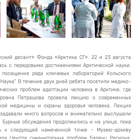
еский десант» Фонда «Арктика СГ». 22 и 23 августа
сь с передовыми достижениями Арктической науки.
з посещения ряда ключевых лабораторий Кольского
Наука". В течение двух дней ребята посетили медико-
ческих проблем адаптации человека в Арктике, где
ндровна Петрашова провела лекцию о современных
кой медицины и охраны здоровья человека. Лекция
 задавали много вопросов и внимательно выслушали
 Бурные обсуждения продолжились и на улице, пока
сь к следующей намеченной точке – Музею-архиву
ера Центра гуманитарных проблем Баренц Региона.