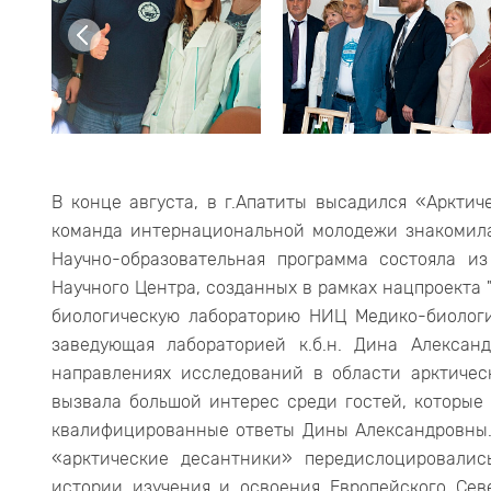
В конце августа, в г.Апатиты высадился «Арктич
команда интернациональной молодежи знакомила
Научно-образовательная программа состояла и
Научного Центра, созданных в рамках нацпроекта "
биологическую лабораторию НИЦ Медико-биологи
заведующая лабораторией к.б.н. Дина Алекса
направлениях исследований в области арктичес
вызвала большой интерес среди гостей, которые
квалифицированные ответы Дины Александровны.
«арктические десантники» передислоцировали
истории изучения и освоения Европейского Сев