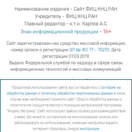
Наименование издания - Сайт ФИЦ КНЦ РАН
Учредитель - ФИЦ КНЦ РАН
Главный редактор - к.т.н. Карпов А.С.
16+
Знак информационной продукции
-
Сайт зарегистрирован как средство массовой информации;
номер записи о регистрации
ЭЛ № ФС 77 - 75270
. Дата
регистрации 07.03.2019.
Выдано Федеральной службой по надзору в сфере связи,
информационных технологий и массовых коммуникаций.
адрес редакции
ya.stogova@ksc.ru
телефон редакции
81555-79-516
Продолжая использование сайта, вы соглашаетесь с
согласие на
обработку данных
и
политику обработки персональных данных
в ином
Продолжая использование сайта, вы соглашаетесь с
согласие на обработку данных
и
Политику
случае вам необходимо покинуть сайт. Сбор и обработка данных о
обработки персональных данных
в ином случае вам необходимо покинуть сайт. Сбор и обработка
посетителях осуществляются с помощью метрической программы
данных о посетителях осуществляются с помощью метрической программы "Яндекс Метрика".
"Яндекс Метрика". Сайт использует файлы cookies для взаимодействия
Сайт использует файлы cookies для взаимодействия с вами. Вы можете согласиться на
использование cookies или заблокировать их использование, изменив настройки вашего интернет-
с вами. Вы можете согласиться на использование cookies или
браузера, следуя
инструкции
заблокировать их использование, изменив настройки вашего
интернет-браузера, следуя
инструкции