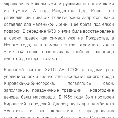
украшали самодельными игрушками и снежинками
из бумаги. А под Рождество Дед Мороз, не
разделявший никаких политических запретов, даже
оставлял для маленькой Жени и ее брата под елкой
подарки. В середине 1930-х елка была восстановлена
в своих правах как символ уже не Рождества, а
Нового года, и в самом центре огромного холла
«Тиетты» гордо возвышалась хвойная красавица
высотой до второго этажа.
Кадровый состав ХИГС АН СССР с годами рос,
увеличивалось и количество населения юного города
Кировска-Хибиногорска, появлялись свои,
заполярные, праздничные традиции – новогодние
вечера, балы-маскарады. В 1956 году был построен
Кировский городской Дворец культуры комбината
«Апатит», и все коллективные празднования
перенеслись в большое, удобное здание. Сотрудники