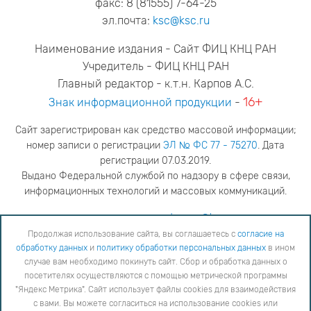
факс: 8 (81555) 7-64-25
эл.почта:
ksc@ksc.ru
Наименование издания - Сайт ФИЦ КНЦ РАН
Учредитель - ФИЦ КНЦ РАН
Главный редактор - к.т.н. Карпов А.С.
16+
Знак информационной продукции
-
Сайт зарегистрирован как средство массовой информации;
номер записи о регистрации
ЭЛ № ФС 77 - 75270
. Дата
регистрации 07.03.2019.
Выдано Федеральной службой по надзору в сфере связи,
информационных технологий и массовых коммуникаций.
адрес редакции
ya.stogova@ksc.ru
телефон редакции
81555-79-516
Продолжая использование сайта, вы соглашаетесь с
согласие на
обработку данных
и
политику обработки персональных данных
в ином
Продолжая использование сайта, вы соглашаетесь с
согласие на обработку данных
и
Политику
случае вам необходимо покинуть сайт. Сбор и обработка данных о
обработки персональных данных
в ином случае вам необходимо покинуть сайт. Сбор и обработка
посетителях осуществляются с помощью метрической программы
данных о посетителях осуществляются с помощью метрической программы "Яндекс Метрика".
"Яндекс Метрика". Сайт использует файлы cookies для взаимодействия
Сайт использует файлы cookies для взаимодействия с вами. Вы можете согласиться на
использование cookies или заблокировать их использование, изменив настройки вашего интернет-
с вами. Вы можете согласиться на использование cookies или
браузера, следуя
инструкции