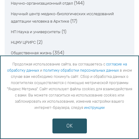
(144)
Научно-организационный отдел
Научный центр медико-биологических исследований
(17)
адаптации человека в Арктике
(1)
НП Наука и университеты
(2)
НЦМУ ЦРИРС
(354)
Общественная жизнь
(22)
Полярно-альпийский ботанический сад-институт
Продолжая использование сайта, вы соглашаетесь с
согласие на
обработку данных
и
политику обработки персональных данных
в ином
(4)
Управление аспирантуры и магистратуры
случае вам необходимо покинуть сайт. Сбор и обработка данных о
посетителях осуществляются с помощью метрической программы
(43)
Центр гуманитарных проблем Баренц региона
"Яндекс Метрика". Сайт использует файлы cookies для взаимодействия
(5)
Центр коллективного пользования
с вами. Вы можете согласиться на использование cookies или
заблокировать их использование, изменив настройки вашего
(10)
Центр наноматериаловедения
интернет-браузера, следуя
инструкции
(20)
Центр физико-технических проблем энергетики Севера
OK
(14)
Научный архив
(1029)
Новости науки