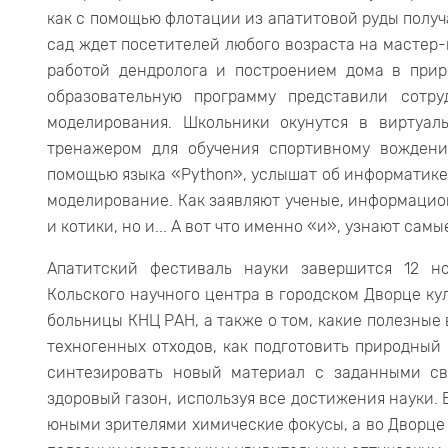
как с помощью флотации из апатитовой руды полу
сад ждет посетителей любого возраста на мастер-
работой дендролога и построением дома в прир
образовательную программу представили сотр
моделирования. Школьники окунутся в виртуал
тренажером для обучения спортивному вожден
помощью языка «Python», услышат об информатике 
моделирование. Как заявляют ученые, информацио
и котики, но и... А вот что именно «и», узнают са
Апатитский фестиваль науки завершится 12 н
Кольского научного центра в городском Дворце к
больницы КНЦ РАН, а также о том, какие полезные
техногенных отходов, как подготовить природный
синтезировать новый материал с заданными св
здоровый газон, используя все достижения науки.
юными зрителями химические фокусы, а во Дворце