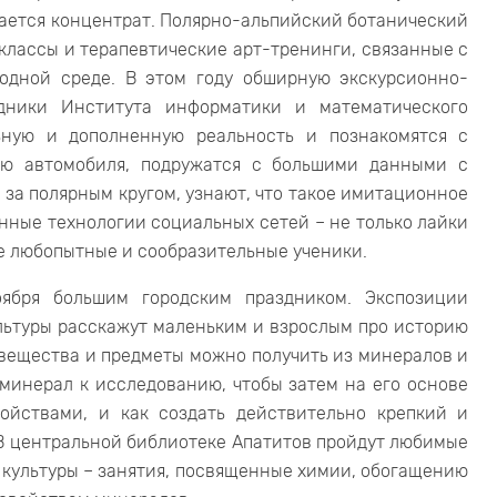
чается концентрат. Полярно-альпийский ботанический
классы и терапевтические арт-тренинги, связанные с
одной среде. В этом году обширную экскурсионно-
удники Института информатики и математического
ьную и дополненную реальность и познакомятся с
ию автомобиля, подружатся с большими данными с
за полярным кругом, узнают, что такое имитационное
нные технологии социальных сетей – не только лайки
мые любопытные и сообразительные ученики.
оября большим городским праздником. Экспозиции
ультуры расскажут маленьким и взрослым про историю
 вещества и предметы можно получить из минералов и
 минерал к исследованию, чтобы затем на его основе
ойствами, и как создать действительно крепкий и
 В центральной библиотеке Апатитов пройдут любимые
 культуры – занятия, посвященные химии, обогащению