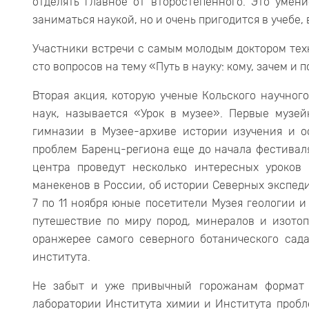
отделять главное от второстепенного. Это умени
заниматься наукой, но и очень пригодится в учебе,
Участники встречи с самым молодым доктором тех
сто вопросов на тему «Путь в науку: кому, зачем и п
Вторая акция, которую ученые Кольского научно
наук, называется «Урок в музее». Первые музе
гимназии в Музее-архиве истории изучения и о
проблем Баренц-региона еще до начала фестиваля
центра проведут несколько интересных уроков
манекенов в России, об истории Северных экспеди
7 по 11 ноября юные посетители Музея геологии и
путешествие по миру пород, минералов и изотоп
оранжерее самого северного ботанического сада
института.
Не забыт и уже привычный горожанам формат 
лаборатории Института химии и Института пробл