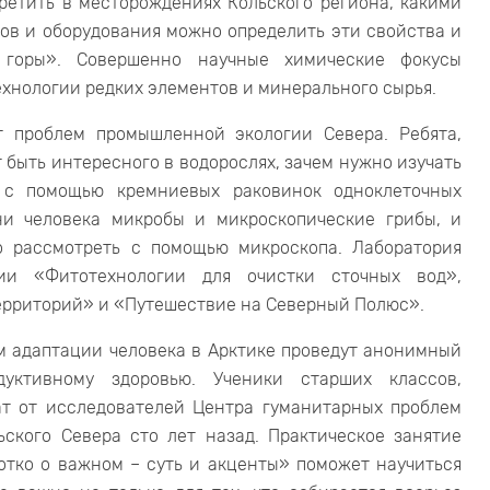
ретить в месторождениях Кольского региона, какими
ов и оборудования можно определить эти свойства и
 горы». Совершенно научные химические фокусы
хнологии редких элементов и минерального сырья.
т проблем промышленной экологии Севера. Ребята,
 быть интересного в водорослях, зачем нужно изучать
 с помощью кремниевых раковинок одноклеточных
ни человека микробы и микроскопические грибы, и
о рассмотреть с помощью микроскопа. Лаборатория
ции «Фитотехнологии для очистки сточных вод»,
ерриторий» и «Путешествие на Северный Полюс».
м адаптации человека в Арктике проведут анонимный
уктивному здоровью. Ученики старших классов,
т от исследователей Центра гуманитарных проблем
ьского Севера сто лет назад. Практическое занятие
отко о важном – суть и акценты» поможет научиться