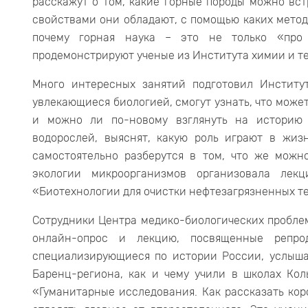
расскажут о том, какие горные породы можно вст
свойствами они обладают, с помощью каких метод
почему горная наука – это не только «про
продемонстрируют ученые из Института химии и те
Много интересных занятий подготовил Институ
увлекающиеся биологией, смогут узнать, что может
и можно ли по-новому взглянуть на историю
водорослей, выяснят, какую роль играют в жиз
самостоятельно разберутся в том, что же можн
экологии микроорганизмов организовала лек
«Биотехнологии для очистки нефтезагрязненных т
Сотрудники Центра медико-биологических пробле
онлайн-опрос и лекцию, посвященные репрод
специализирующиеся по истории России, услыша
Баренц-региона, как и чему учили в школах Кол
«Гуманитарные исследования. Как рассказать кор