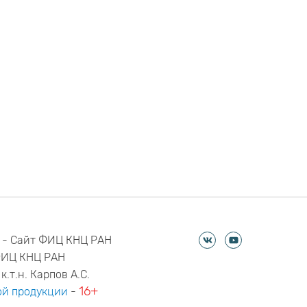
 - Сайт ФИЦ КНЦ РАН
ФИЦ КНЦ РАН
к.т.н. Карпов А.С.
16+
й продукции
-