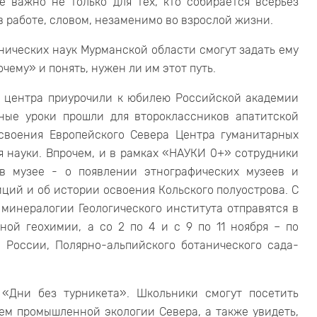
е важно не только для тех, кто собирается всерьез
 в работе, словом, незаменимо во взрослой жизни.
нических наук Мурманской области смогут задать ему
очему» и понять, нужен ли им этот путь.
го центра приурочили к юбилею Российской академии
йные уроки прошли для второклассников апатитской
своения Европейского Севера Центра гуманитарных
 науки. Впрочем, и в рамках «НАУКИ 0+» сотрудники
 в музее - о появлении этнографических музеев и
ций и об истории освоения Кольского полуострова. С
 минералогии Геологического института отправятся в
ной геохимии, а cо 2 по 4 и с 9 по 11 ноября – по
 России, Полярно-альпийского ботанического сада-
«Дни без турникета». Школьники смогут посетить
ем промышленной экологии Севера, а также увидеть,