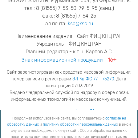
184209 г.Апатиты, Мурманская обл., ул.Ферсмана, 14
тел.: 8 (81555) 7-53-50; 79-5-95 (канц.)
факс: 8 (81555) 7-64-25
эл.почта:
ksc@ksc.ru
Наименование издания - Сайт ФИЦ КНЦ РАН
Учредитель - ФИЦ КНЦ РАН
Главный редактор - к.т.н. Карпов А.С.
16+
Знак информационной продукции
-
Сайт зарегистрирован как средство массовой информации;
номер записи о регистрации
ЭЛ № ФС 77 - 75270
. Дата
регистрации 07.03.2019.
Выдано Федеральной службой по надзору в сфере связи,
информационных технологий и массовых коммуникаций.
адрес редакции
ya.stogova@ksc.ru
телефон редакции
81555-79-516
Продолжая использование сайта, вы соглашаетесь с
согласие на
обработку данных
и
политику обработки персональных данных
в ином
Продолжая использование сайта, вы соглашаетесь с
согласие на обработку данных
и
Политику
случае вам необходимо покинуть сайт. Сбор и обработка данных о
обработки персональных данных
в ином случае вам необходимо покинуть сайт. Сбор и обработка
посетителях осуществляются с помощью метрической программы
данных о посетителях осуществляются с помощью метрической программы "Яндекс Метрика".