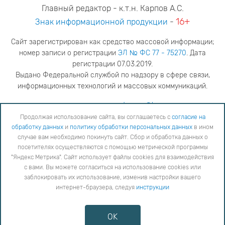
Главный редактор - к.т.н. Карпов А.С.
16+
Знак информационной продукции
-
Сайт зарегистрирован как средство массовой информации;
номер записи о регистрации
ЭЛ № ФС 77 - 75270
. Дата
регистрации 07.03.2019.
Выдано Федеральной службой по надзору в сфере связи,
информационных технологий и массовых коммуникаций.
адрес редакции
ya.stogova@ksc.ru
телефон редакции
81555-79-516
Продолжая использование сайта, вы соглашаетесь с
согласие на
обработку данных
и
политику обработки персональных данных
в ином
Продолжая использование сайта, вы соглашаетесь с
согласие на обработку данных
и
Политику
случае вам необходимо покинуть сайт. Сбор и обработка данных о
обработки персональных данных
в ином случае вам необходимо покинуть сайт. Сбор и обработка
посетителях осуществляются с помощью метрической программы
данных о посетителях осуществляются с помощью метрической программы "Яндекс Метрика".
"Яндекс Метрика". Сайт использует файлы cookies для взаимодействия
Сайт использует файлы cookies для взаимодействия с вами. Вы можете согласиться на
использование cookies или заблокировать их использование, изменив настройки вашего интернет-
с вами. Вы можете согласиться на использование cookies или
браузера, следуя
инструкции
заблокировать их использование, изменив настройки вашего
интернет-браузера, следуя
инструкции
Copyright © 2026
Противодействие коррупции
OK