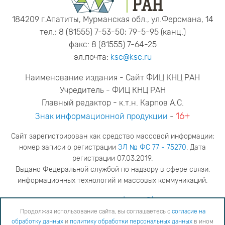
184209 г.Апатиты, Мурманская обл., ул.Ферсмана, 14
тел.: 8 (81555) 7-53-50; 79-5-95 (канц.)
факс: 8 (81555) 7-64-25
эл.почта:
ksc@ksc.ru
Наименование издания - Сайт ФИЦ КНЦ РАН
Учредитель - ФИЦ КНЦ РАН
Главный редактор - к.т.н. Карпов А.С.
16+
Знак информационной продукции
-
Сайт зарегистрирован как средство массовой информации;
номер записи о регистрации
ЭЛ № ФС 77 - 75270
. Дата
регистрации 07.03.2019.
Выдано Федеральной службой по надзору в сфере связи,
информационных технологий и массовых коммуникаций.
адрес редакции
ya.stogova@ksc.ru
телефон редакции
81555-79-516
Продолжая использование сайта, вы соглашаетесь с
согласие на
обработку данных
и
политику обработки персональных данных
в ином