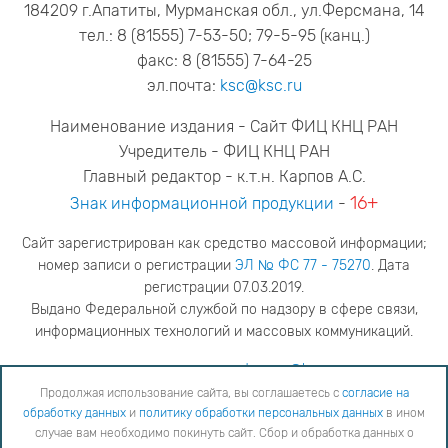
184209 г.Апатиты, Мурманская обл., ул.Ферсмана, 14
тел.: 8 (81555) 7-53-50; 79-5-95 (канц.)
факс: 8 (81555) 7-64-25
эл.почта:
ksc@ksc.ru
Наименование издания - Сайт ФИЦ КНЦ РАН
Учредитель - ФИЦ КНЦ РАН
Главный редактор - к.т.н. Карпов А.С.
16+
Знак информационной продукции
-
Сайт зарегистрирован как средство массовой информации;
номер записи о регистрации
ЭЛ № ФС 77 - 75270
. Дата
регистрации 07.03.2019.
Выдано Федеральной службой по надзору в сфере связи,
информационных технологий и массовых коммуникаций.
адрес редакции
ya.stogova@ksc.ru
телефон редакции
81555-79-516
Продолжая использование сайта, вы соглашаетесь с
согласие на
обработку данных
и
политику обработки персональных данных
в ином
Продолжая использование сайта, вы соглашаетесь с
согласие на обработку данных
и
Политику
случае вам необходимо покинуть сайт. Сбор и обработка данных о
обработки персональных данных
в ином случае вам необходимо покинуть сайт. Сбор и обработка