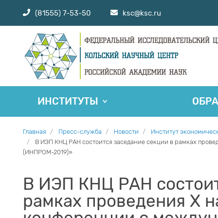
(81555) 7-53-50
ksc@ksc.ru
ИНСТИТУТЫ
ОБР
Главная
Пресс-служба
Новости
Институт экономичес
В ИЭП КНЦ РАН состоится заседание секции в рамках про
(ИНПРОМ-2019)»
В ИЭП КНЦ РАН состоит
рамках проведения Х 