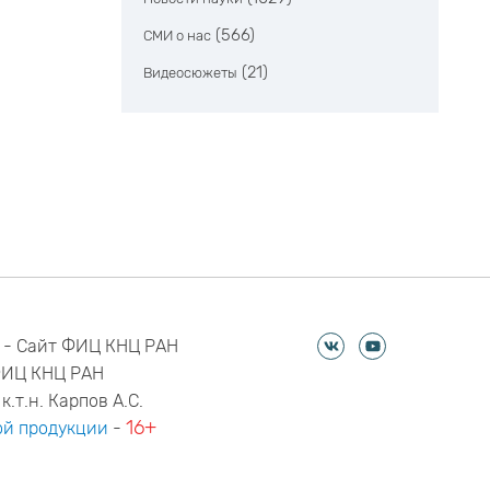
(566)
СМИ о нас
(21)
Видеосюжеты
 - Сайт ФИЦ КНЦ РАН
ФИЦ КНЦ РАН
к.т.н. Карпов А.С.
16+
й продукции
-