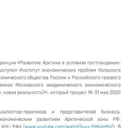
еренция «Развитие Арктики в условиях постпандемии:
ыступил Институт экономических проблем Кольского
номического общества России и Российского газового
амках Московского академического экономического
 новая реальность?», который прошел 14-31 мая 2020
иалистов-практиков и представителей бизнеса,
экономическим развитием Арктической зоны РФ.
 КНЦ РАН (
www.youtube.com/watch?v=u-EM6slHfsY
). В