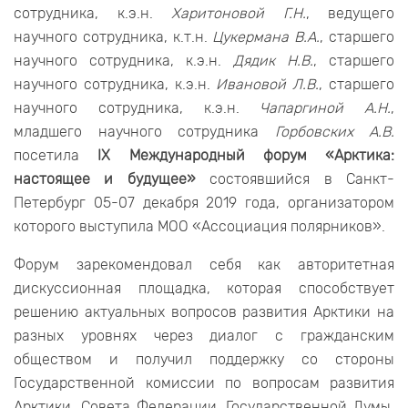
сотрудника, к.э.н.
Харитоновой Г.Н.
, ведущего
научного сотрудника, к.т.н.
Цукермана В.А.
, старшего
научного сотрудника, к.э.н.
Дядик Н.В.
, старшего
научного сотрудника, к.э.н.
Ивановой Л.В.
, старшего
научного сотрудника, к.э.н.
Чапаргиной А.Н.
,
младшего научного сотрудника
Горбовских А.В.
посетила
IX Международный форум «Арктика:
настоящее и будущее»
состоявшийся в Санкт-
Петербург 05-07 декабря 2019 года, организатором
которого выступила МОО «Ассоциация полярников».
Форум зарекомендовал себя как авторитетная
дискуссионная площадка, которая способствует
решению актуальных вопросов развития Арктики на
разных уровнях через диалог с гражданским
обществом и получил поддержку со стороны
Государственной комиссии по вопросам развития
Арктики, Совета Федерации, Государственной Думы,