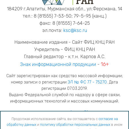
184209 г.Апатиты, Мурманская обл., ул.Ферсмана, 14
тел.: 8 (81555) 7-53-50; 79-5-95 (канц.)
факс: 8 (81555) 7-64-25
эл.почта:
ksc@ksc.ru
Наименование издания - Сайт ФИЦ КНЦ РАН
Учредитель - ФИЦ КНЦ РАН
Главный редактор - к.т.н. Карпов А.С.
16+
Знак информационной продукции
-
Сайт зарегистрирован как средство массовой информации;
номер записи о регистрации
ЭЛ № ФС 77 - 75270
. Дата
регистрации 07.03.2019.
Выдано Федеральной службой по надзору в сфере связи,
информационных технологий и массовых коммуникаций.
адрес редакции
ya.stogova@ksc.ru
телефон редакции
81555-79-516
Продолжая использование сайта, вы соглашаетесь с
согласие на
обработку данных
и
политику обработки персональных данных
в ином
Продолжая использование сайта, вы соглашаетесь с
согласие на обработку данных
и
Политику