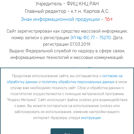
Учредитель - ФИЦ КНЦ РАН
Главный редактор - к.т.н. Карпов А.С.
16+
Знак информационной продукции
-
Сайт зарегистрирован как средство массовой информации;
номер записи о регистрации
ЭЛ № ФС 77 - 75270
. Дата
регистрации 07.03.2019.
Выдано Федеральной службой по надзору в сфере связи,
информационных технологий и массовых коммуникаций.
адрес редакции
ya.stogova@ksc.ru
телефон редакции
81555-79-516
Продолжая использование сайта, вы соглашаетесь с
согласие на
обработку данных
и
политику обработки персональных данных
в ином
Продолжая использование сайта, вы соглашаетесь с
согласие на обработку данных
и
Политику
случае вам необходимо покинуть сайт. Сбор и обработка данных о
обработки персональных данных
в ином случае вам необходимо покинуть сайт. Сбор и обработка
посетителях осуществляются с помощью метрической программы
данных о посетителях осуществляются с помощью метрической программы "Яндекс Метрика".
"Яндекс Метрика". Сайт использует файлы cookies для взаимодействия
Сайт использует файлы cookies для взаимодействия с вами. Вы можете согласиться на
использование cookies или заблокировать их использование, изменив настройки вашего интернет-
с вами. Вы можете согласиться на использование cookies или
браузера, следуя
инструкции
заблокировать их использование, изменив настройки вашего
интернет-браузера, следуя
инструкции
Copyright © 2026
Противодействие коррупции