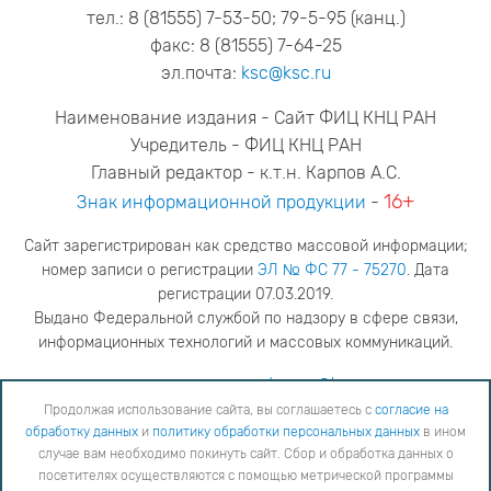
тел.: 8 (81555) 7-53-50; 79-5-95 (канц.)
факс: 8 (81555) 7-64-25
эл.почта:
ksc@ksc.ru
Наименование издания - Сайт ФИЦ КНЦ РАН
Учредитель - ФИЦ КНЦ РАН
Главный редактор - к.т.н. Карпов А.С.
16+
Знак информационной продукции
-
Сайт зарегистрирован как средство массовой информации;
номер записи о регистрации
ЭЛ № ФС 77 - 75270
. Дата
регистрации 07.03.2019.
Выдано Федеральной службой по надзору в сфере связи,
информационных технологий и массовых коммуникаций.
адрес редакции
ya.stogova@ksc.ru
телефон редакции
81555-79-516
Продолжая использование сайта, вы соглашаетесь с
согласие на
обработку данных
и
политику обработки персональных данных
в ином
Продолжая использование сайта, вы соглашаетесь с
согласие на обработку данных
и
Политику
случае вам необходимо покинуть сайт. Сбор и обработка данных о
обработки персональных данных
в ином случае вам необходимо покинуть сайт. Сбор и обработка
посетителях осуществляются с помощью метрической программы
данных о посетителях осуществляются с помощью метрической программы "Яндекс Метрика".