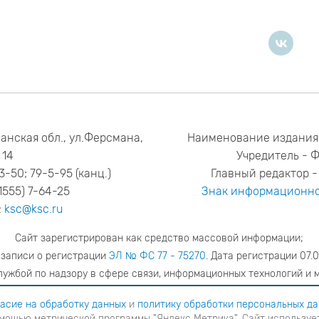
анская обл., ул.Ферсмана,
Наименование издания
14
Учредитель - 
53-50; 79-5-95 (канц.)
Главный редактор - 
1555) 7-64-25
Знак информационно
:
ksc@ksc.ru
Сайт зарегистрирован как средство массовой информации;
 записи о регистрации
ЭЛ № ФС 77 - 75270
. Дата регистрации 07.0
ужбой по надзору в сфере связи, информационных технологий и 
адрес редакции
ya.stogova@ksc.ru
телефон редакции
81555-79-51
асие на обработку данных
и
политику обработки персональных д
мощью метрической программы "Яндекс Метрика". Сайт использует