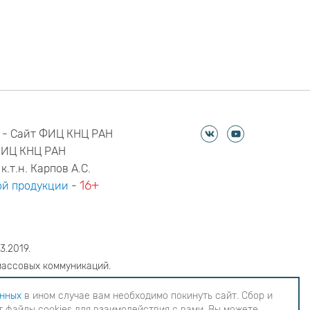
 - Сайт ФИЦ КНЦ РАН
ФИЦ КНЦ РАН
к.т.н. Карпов А.С.
16+
й продукции
-
3.2019.
массовых коммуникаций.
6
анных
в ином случае вам необходимо покинуть сайт. Сбор и
 файлы cookies для взаимодействия с вами. Вы можете