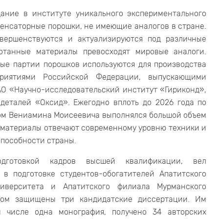
ание в институте уникального экспериментального
денсаторные порошки, не имеющие аналогов в стране.
овершенствуются и актуализируются под различные
ботанные материалы превосходят мировые аналоги.
ые партии порошков используются для производства
приятиями Российской Федерации, выпускающими
АО «Научно-исследовательский институт «Гириконд»,
деталей «Оксид». Ежегодно вплоть до 2026 года по
вом Вениамина Моисеевича выполнялся большой объем
 материалы отвечают современному уровню техники и
способности страны.
дготовкой кадров высшей квалификации, вел
 в подготовке студентов-обогатителей Апатитского
ниверситета и Апатитского филиала Мурманского
твом защищены три кандидатские диссертации. Им
м числе одна монография, получено 34 авторских