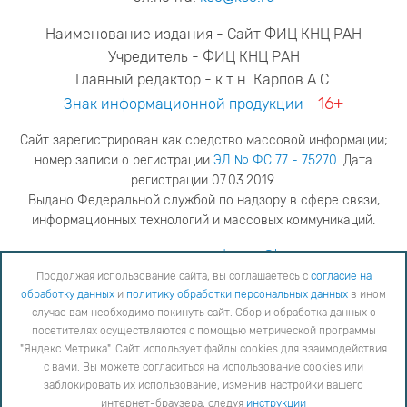
Наименование издания - Сайт ФИЦ КНЦ РАН
Учредитель - ФИЦ КНЦ РАН
Главный редактор - к.т.н. Карпов А.С.
16+
Знак информационной продукции
-
Сайт зарегистрирован как средство массовой информации;
номер записи о регистрации
ЭЛ № ФС 77 - 75270
. Дата
регистрации 07.03.2019.
Выдано Федеральной службой по надзору в сфере связи,
информационных технологий и массовых коммуникаций.
адрес редакции
ya.stogova@ksc.ru
телефон редакции
81555-79-516
Продолжая использование сайта, вы соглашаетесь с
согласие на
обработку данных
и
политику обработки персональных данных
в ином
Продолжая использование сайта, вы соглашаетесь с
согласие на обработку данных
и
Политику
случае вам необходимо покинуть сайт. Сбор и обработка данных о
обработки персональных данных
в ином случае вам необходимо покинуть сайт. Сбор и обработка
посетителях осуществляются с помощью метрической программы
данных о посетителях осуществляются с помощью метрической программы "Яндекс Метрика".
"Яндекс Метрика". Сайт использует файлы cookies для взаимодействия
Сайт использует файлы cookies для взаимодействия с вами. Вы можете согласиться на
использование cookies или заблокировать их использование, изменив настройки вашего интернет-
с вами. Вы можете согласиться на использование cookies или
браузера, следуя
инструкции
заблокировать их использование, изменив настройки вашего
интернет-браузера, следуя
инструкции