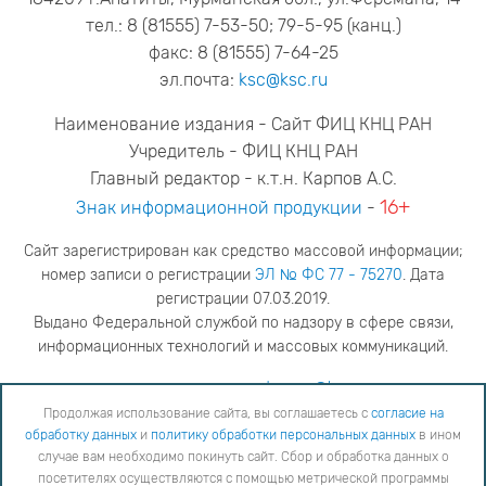
тел.: 8 (81555) 7-53-50; 79-5-95 (канц.)
факс: 8 (81555) 7-64-25
эл.почта:
ksc@ksc.ru
Наименование издания - Сайт ФИЦ КНЦ РАН
Учредитель - ФИЦ КНЦ РАН
Главный редактор - к.т.н. Карпов А.С.
16+
Знак информационной продукции
-
Сайт зарегистрирован как средство массовой информации;
номер записи о регистрации
ЭЛ № ФС 77 - 75270
. Дата
регистрации 07.03.2019.
Выдано Федеральной службой по надзору в сфере связи,
информационных технологий и массовых коммуникаций.
адрес редакции
ya.stogova@ksc.ru
телефон редакции
81555-79-516
Продолжая использование сайта, вы соглашаетесь с
согласие на
обработку данных
и
политику обработки персональных данных
в ином
Продолжая использование сайта, вы соглашаетесь с
согласие на обработку данных
и
Политику
случае вам необходимо покинуть сайт. Сбор и обработка данных о
обработки персональных данных
в ином случае вам необходимо покинуть сайт. Сбор и обработка
посетителях осуществляются с помощью метрической программы
данных о посетителях осуществляются с помощью метрической программы "Яндекс Метрика".