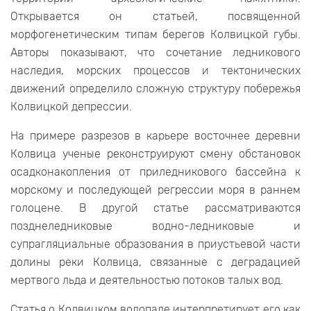
Открывается он статьей, посвященной
морфогенетическим типам берегов Колвицкой губы.
Авторы показывают, что сочетание ледникового
наследия, морских процессов и тектонических
движений определило сложную структуру побережья
Колвицкой депрессии.
На примере разрезов в карьере восточнее деревни
Колвица ученые реконструируют смену обстановок
осадконакопления от приледникового бассейна к
морскому и последующей регрессии моря в раннем
голоцене. В другой статье рассматриваются
позднеледниковые водно-ледниковые и
супрагляциальные образования в приустьевой части
долины реки Колвица, связанные с деградацией
мертвого льда и деятельностью потоков талых вод.
Статья о Колвицком водопаде интерпретирует его как