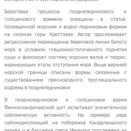
Береговые процессы позднеледникового и
голоценового времени освещены в статье,
посвященной морским и водно-ледниковым формам
на склонах горы Крестовая. Автор прослеживает
регрессивное перемещение береговой линии Белого
моря в условиях гляциоизостатического поднятия
суши и фиксирует систему морских валов и террас,
маркирующих этапы отступания моря. Выше верхней
морской границы описаны формы, связанные с
существованием пресноводного прогляциального
водоема в позднеледниковье.
В позднеледниковое и голоценовое время
Фенноскандинавский щит испытывал значительную
сейсмическую активность. На примере ряда
сейсмодислокаций на побережье Кандалакшского
залива и в бассейне озера Имандра прослежена их