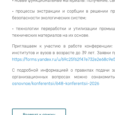
• новые функциональные материалы: получение, св
• процессы экстракции и сорбции в решении п
безопасности экологических систем;
• технологии переработки и утилизации промыш
технических материалов на их основе.
Приглашаем к участию в работе конференции: 
институтов и вузов в возрасте до 39 лет. Заявки
https://forms.yandex.ru/u/69c25f62f47e732e2e68c9e
С подробной информацией о правилах подачи за
организационных вопросах можно ознакоми
osnovnoe/konferentsii/648-konferentsii-2026
Возврат к списку