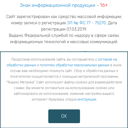
16+
Знак информационной продукции
-
Сайт зарегистрирован как средство массовой информации;
номер записи о регистрации
ЭЛ № ФС 77 - 75270
. Дата
регистрации 07.03.2019.
Выдано Федеральной службой по надзору в сфере связи,
информационных технологий и массовых коммуникаций.
адрес редакции
ya.stogova@ksc.ru
телефон редакции
81555-79-516
Продолжая использование сайта, вы соглашаетесь с
согласие на
обработку данных
и
политику обработки персональных данных
в ином
Продолжая использование сайта, вы соглашаетесь с
согласие на обработку данных
и
Политику
случае вам необходимо покинуть сайт. Сбор и обработка данных о
обработки персональных данных
в ином случае вам необходимо покинуть сайт. Сбор и обработка
посетителях осуществляются с помощью метрической программы
данных о посетителях осуществляются с помощью метрической программы "Яндекс Метрика".
"Яндекс Метрика". Сайт использует файлы cookies для взаимодействия
Сайт использует файлы cookies для взаимодействия с вами. Вы можете согласиться на
использование cookies или заблокировать их использование, изменив настройки вашего интернет-
с вами. Вы можете согласиться на использование cookies или
браузера, следуя
инструкции
заблокировать их использование, изменив настройки вашего
интернет-браузера, следуя
инструкции
Copyright © 2026
Противодействие коррупции
OK
Сообщить об ошибке
Карта сайта